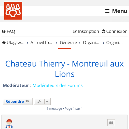
Menu
FAQ
Inscription
Connexion
UtagawaVTT (Randos VTT et VTTAE avec traces GPS)
Accueil forum
Générale
Organisation de sorties & Recherche de partenaires
Organisation de sorties en région Picardie
Chateau Thierry - Montreuil aux
Lions
Modérateur :
Modérateurs des Forums
Répondre
1 message • Page
1
sur
1