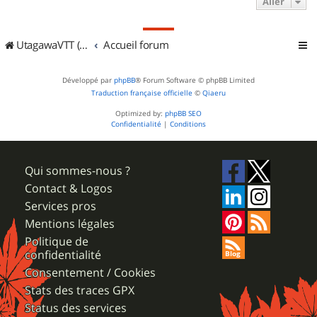
Aller
UtagawaVTT (Randos VTT et VTTAE avec traces GPS)
Accueil forum
Développé par
phpBB
® Forum Software © phpBB Limited
Traduction française officielle
©
Qiaeru
Optimized by:
phpBB SEO
Confidentialité
|
Conditions
Qui sommes-nous ?
Contact & Logos
Services pros
Mentions légales
Politique de
confidentialité
Consentement / Cookies
Stats des traces GPX
Status des services