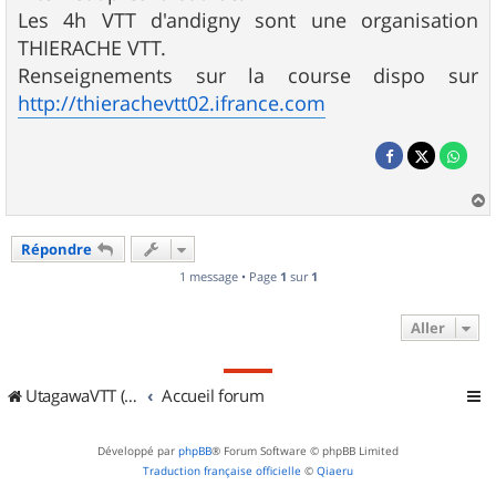
Les 4h VTT d'andigny sont une organisation
THIERACHE VTT.
Renseignements sur la course dispo sur
http://thierachevtt02.ifrance.com
a
u
Répondre
t
1 message • Page
1
sur
1
Aller
UtagawaVTT (Randos VTT et VTTAE avec traces GPS)
Accueil forum
Développé par
phpBB
® Forum Software © phpBB Limited
Traduction française officielle
©
Qiaeru