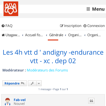
Menu
FAQ
Inscription
Connexion
UtagawaVTT (Randos VTT et VTTAE avec traces GPS)
Accueil forum
Générale
Organisation de sorties & Recherche de partenaires
Organisation de sorties en région Picardie
Les 4h vtt d ' andigny -endurance
vtt - xc . dep 02
Modérateur :
Modérateurs des Forums
Répondre
1 message • Page
1
sur
1
Fab-vel
Nouvel