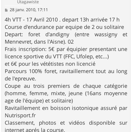
Utagawiste
M
28 janv. 2010, 17:11
e
s
4h VTT - 17 Avril 2010 . depart 13h arrivée 17 h
s
Course d'endurance par equipe de 2 ou solitaire
a
g
Depart: foret d'andigny (entre wassigny et
e
Mennevret, dans l'Aisne). 02
Frais inscription: 5€ par équipier presentant une
licence sportive du VTT (FFC, Ufolep, etc...)
et 6€ pour les vététistes non licencié
Parcours 100% foret, ravitaillement tout au long
de l'epreuve.
Coupe au trois premiers de chaque catégorie
(homme, femme, mixte, jeune (16ans moyenne
age de l'équipe) et solitaire)
Ravitaillement en boisson isotonique assuré par
Nutrisport.fr
Classement, photos et vidéos disponible sur
internet aprés la course.