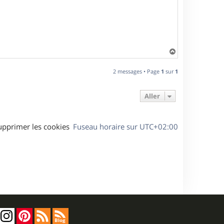
H
a
u
2 messages • Page
1
sur
1
t
Aller
upprimer les cookies
Fuseau horaire sur
UTC+02:00