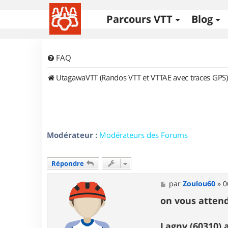
Parcours VTT
Blog
FAQ
UtagawaVTT (Randos VTT et VTTAE avec traces GPS)
Modérateur :
Modérateurs des Forums
Répondre
M
par
Zoulou60
»
0
e
s
on vous attend
s
a
g
Lagny (60310) 