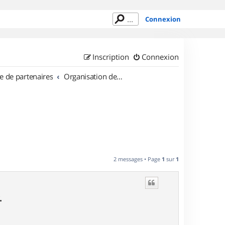
Connexion
Inscription
Connexion
e de partenaires
Organisation de sorties en région Picardie
L
2 messages • Page
1
sur
1
.