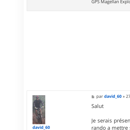
GPS Magellan Explo
M
par
david_60
»
27
e
s
Salut
s
a
g
Je serais présen
e
rando a mettre s
david_60