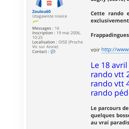
e
Zoulou60
Cette rando 
Utagawiste novice
exclusivement
Messages :
16
Inscription :
19 mai 2006,
Frappadingues 
10:25
Localisation :
OISE (Proche
Vic sur Aisne)
http://www.
voir
C
Contact :
o
n
Le 18 avri
t
a
rando vtt 2
c
t
rando vtt 
e
r
rando péde
Z
o
u
l
Le parcours de
o
quelques bosse
u
6
au vrai paradis
0