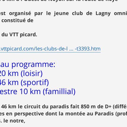
est organisé par le jeune club de Lagny omni
 constitué de
du VTT picard.
vttpicard.com/les-clubs-de-l ... -t3393.htm
l au programme:
0 km (loisir)
46 km (sportif)
stre 10 km (famillial)
 46 km le circuit du paradis fait 850 m de D+ (diff
s en perspective dont la montée au Paradis (prof
. le notre,