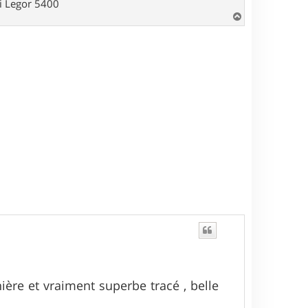
hi Legor 5400
H
a
u
t
nière et vraiment superbe tracé , belle