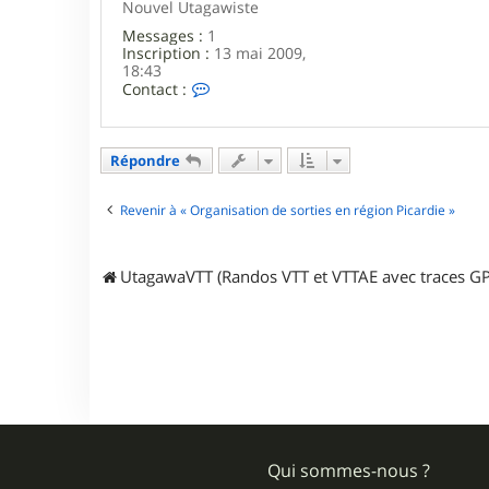
Nouvel Utagawiste
Messages :
1
Inscription :
13 mai 2009,
18:43
C
Contact :
o
n
t
a
Répondre
c
t
e
Revenir à « Organisation de sorties en région Picardie »
r
d
a
UtagawaVTT (Randos VTT et VTTAE avec traces GP
v
i
d
_
6
0
Qui sommes-nous ?