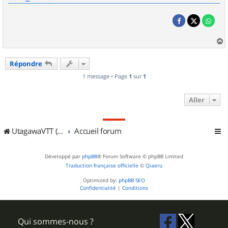
a
u
Répondre
t
1 message • Page
1
sur
1
Aller
UtagawaVTT (Randos VTT et VTTAE avec traces GPS)
Accueil forum
Développé par
phpBB
® Forum Software © phpBB Limited
Traduction française officielle
©
Qiaeru
Optimized by:
phpBB SEO
Confidentialité
|
Conditions
Qui sommes-nous ?