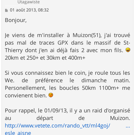
Utagawiste
M
01 août 2013, 08:32
e
s
Bonjour,
s
a
g
Je viens de m'installer à Muizon(51), j'ai trouvé
e
pas mal de traces GPX dans le massif de St-
Thierry dont j'en ai déjà fais 2 avec mon fils.
20km et 250+ et 30km et 400m+
Si vous connaissez bien le coin, je roule tous les
We. de préférence le dimanche matin.
Personellement, les boucles 50km 1100m+ me
convienent bien.
Pour rappel, le 01/09/13, il y a un raid d'organisé
au départ de Muizon.
http://www.vetete.com/rando_vtt/ml4goj/ ...
esle_aisne