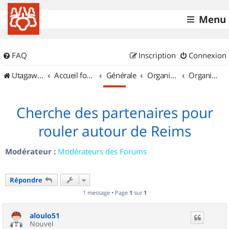
Menu
FAQ
Inscription
Connexion
UtagawaVTT (Randos VTT et VTTAE avec traces GPS)
Accueil forum
Générale
Organisation de sorties & Recherche de partenaires
Organisation de sorties en région Champagne Ardenne
Cherche des partenaires pour
rouler autour de Reims
Modérateur :
Modérateurs des Forums
Répondre
1 message • Page
1
sur
1
aloulo51
Nouvel