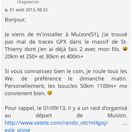
Utagawiste
M
01 août 2013, 08:32
e
s
Bonjour,
s
a
g
Je viens de m'installer à Muizon(51), j'ai trouvé
e
pas mal de traces GPX dans le massif de St-
Thierry dont j'en ai déjà fais 2 avec mon fils.
20km et 250+ et 30km et 400m+
Si vous connaissez bien le coin, je roule tous les
We. de préférence le dimanche matin.
Personellement, les boucles 50km 1100m+ me
convienent bien.
Pour rappel, le 01/09/13, il y a un raid d'organisé
au départ de Muizon.
http://www.vetete.com/rando_vtt/ml4goj/ ...
esle_aisne