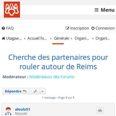
Menu
FAQ
Inscription
Connexion
UtagawaVTT (Randos VTT et VTTAE avec traces GPS)
Accueil forum
Générale
Organisation de sorties & Recherche de partenaires
Organisation de sorties en région Champagne Ardenne
Cherche des partenaires pour
rouler autour de Reims
Modérateur :
Modérateurs des Forums
Répondre
1 message • Page
1
sur
1
aloulo51
Nouvel