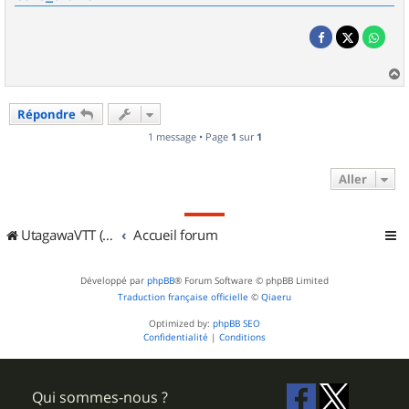
a
u
Répondre
t
1 message • Page
1
sur
1
Aller
UtagawaVTT (Randos VTT et VTTAE avec traces GPS)
Accueil forum
Développé par
phpBB
® Forum Software © phpBB Limited
Traduction française officielle
©
Qiaeru
Optimized by:
phpBB SEO
Confidentialité
|
Conditions
Qui sommes-nous ?