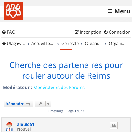
Menu
FAQ
Inscription
Connexion
UtagawaVTT (Randos VTT et VTTAE avec traces GPS)
Accueil forum
Générale
Organisation de sorties & Recherche de partenaires
Organisation de sorties en région Champagne Ardenne
Cherche des partenaires pour
rouler autour de Reims
Modérateur :
Modérateurs des Forums
Répondre
1 message • Page
1
sur
1
aloulo51
Nouvel