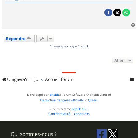
a
u
Répondre
t
1 message • Page
1
sur
1
Aller
UtagawaVTT (Randos VTT et VTTAE avec traces GPS)
Accueil forum
Développé par
phpBB
® Forum Software © phpBB Limited
Traduction française officielle
©
Qiaeru
Optimized by:
phpBB SEO
Confidentialité
|
Conditions
Qui sommes-nous ?