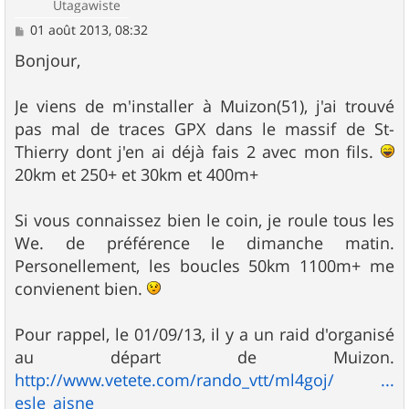
Utagawiste
M
01 août 2013, 08:32
e
s
Bonjour,
s
a
g
Je viens de m'installer à Muizon(51), j'ai trouvé
e
pas mal de traces GPX dans le massif de St-
Thierry dont j'en ai déjà fais 2 avec mon fils.
20km et 250+ et 30km et 400m+
Si vous connaissez bien le coin, je roule tous les
We. de préférence le dimanche matin.
Personellement, les boucles 50km 1100m+ me
convienent bien.
Pour rappel, le 01/09/13, il y a un raid d'organisé
au départ de Muizon.
http://www.vetete.com/rando_vtt/ml4goj/ ...
esle_aisne