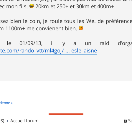
vec mon fils.
20km et 250+ et 30km et 400m+
sez bien le coin, je roule tous les We. de préféren
km 1100m+ me convienent bien.
l, le 01/09/13, il y a un raid d'org
te.com/rando_vtt/ml4goj/ ... esle_aisne
rdenne »
S)
Accueil forum
S