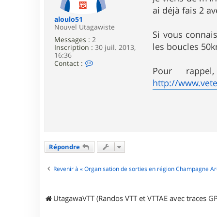
e
ai déjà fais 2 a
aloulo51
Nouvel Utagawiste
Si vous connais
Messages :
2
les boucles 50
Inscription :
30 juil. 2013,
16:36
C
Contact :
Pour rappe
o
n
http://www.vete
t
a
c
t
e
r
a
l
Répondre
o
u
l
Revenir à « Organisation de sorties en région Champagne A
o
5
1
UtagawaVTT (Randos VTT et VTTAE avec traces GP