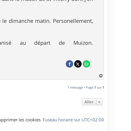
ce le dimanche matin. Personellement,
anisé au départ de Muizon.
H
a
u
1 message • Page
1
sur
1
t
Aller
upprimer les cookies
Fuseau horaire sur
UTC+02:00