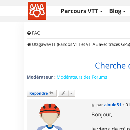
Parcours VTT
Blog
FAQ
UtagawaVTT (Randos VTT et VTTAE avec traces GPS)
Cherche 
Modérateur :
Modérateurs des Forums
Répondre
M
par
aloulo51
»
01
e
s
Bonjour,
s
a
g
Je viens de m'in