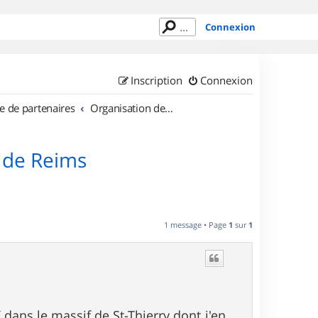
Connexion
Inscription
Connexion
e de partenaires
Organisation de sorties en région Champagne Ardenne
 de Reims
1 message • Page
1
sur
1
 dans le massif de St-Thierry dont j'en