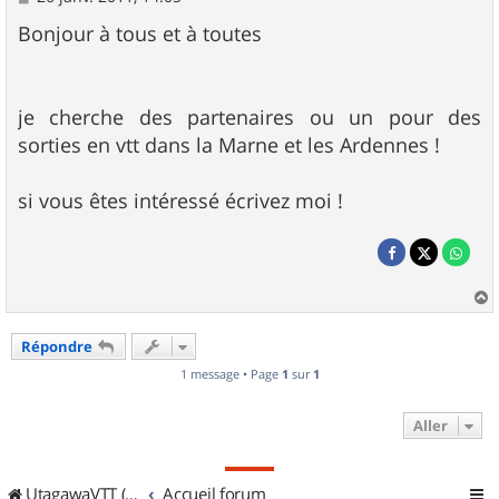
e
s
Bonjour à tous et à toutes
s
a
g
e
je cherche des partenaires ou un pour des
sorties en vtt dans la Marne et les Ardennes !
si vous êtes intéressé écrivez moi !
a
u
Répondre
t
1 message • Page
1
sur
1
Aller
UtagawaVTT (Randos VTT et VTTAE avec traces GPS)
Accueil forum