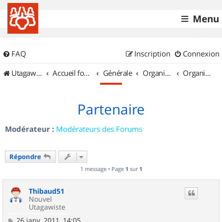
Menu
FAQ
Inscription
Connexion
UtagawaVTT (Randos VTT et VTTAE avec traces GPS)
Accueil forum
Générale
Organisation de sorties & Recherche de partenaires
Organisation de sorties en région Champagne Ardenne
Partenaire
Modérateur :
Modérateurs des Forums
Répondre
1 message • Page
1
sur
1
Thibaud51
Nouvel
Utagawiste
M
26 janv. 2011, 14:05