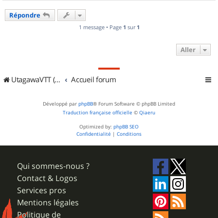
a
u
Répondre
t
1 message • Page
1
sur
1
Aller
UtagawaVTT (Randos VTT et VTTAE avec traces GPS)
Accueil forum
Développé par
phpBB
® Forum Software © phpBB Limited
Traduction française officielle
©
Qiaeru
Optimized by:
phpBB SEO
Confidentialité
|
Conditions
Qui sommes-nous ?
Contact & Logos
Services pros
Mentions légales
Politique de