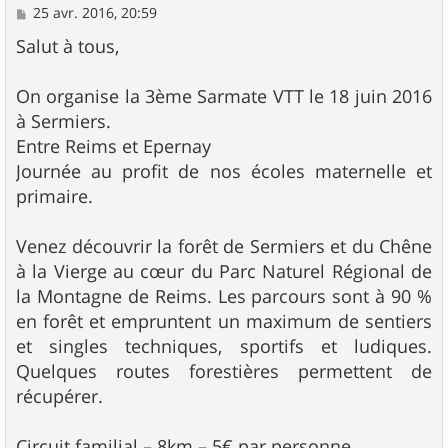
M
25 avr. 2016, 20:59
e
s
Salut à tous,
s
a
g
On organise la 3ème Sarmate VTT le 18 juin 2016
e
à Sermiers.
Entre Reims et Epernay
Journée au profit de nos écoles maternelle et
primaire.
Venez découvrir la forêt de Sermiers et du Chêne
à la Vierge au cœur du Parc Naturel Régional de
la Montagne de Reims. Les parcours sont à 90 %
en forêt et empruntent un maximum de sentiers
et singles techniques, sportifs et ludiques.
Quelques routes forestières permettent de
récupérer.
Circuit familial – 8km – 5€ par personne