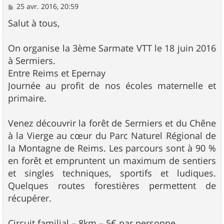
M
25 avr. 2016, 20:59
e
s
Salut à tous,
s
a
g
On organise la 3ème Sarmate VTT le 18 juin 2016
e
à Sermiers.
Entre Reims et Epernay
Journée au profit de nos écoles maternelle et
primaire.
Venez découvrir la forêt de Sermiers et du Chêne
à la Vierge au cœur du Parc Naturel Régional de
la Montagne de Reims. Les parcours sont à 90 %
en forêt et empruntent un maximum de sentiers
et singles techniques, sportifs et ludiques.
Quelques routes forestières permettent de
récupérer.
Circuit familial – 8km – 5€ par personne