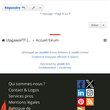
a
u
Répondre
t
1 message • Page
1
sur
1
Aller
UtagawaVTT (Randos VTT et VTTAE avec traces GPS)
Accueil forum
Développé par
phpBB
® Forum Software © phpBB Limited
Traduction française officielle
©
Qiaeru
Optimized by:
phpBB SEO
Confidentialité
|
Conditions
Qui sommes-nous ?
Contact & Logos
Services pros
Mentions légales
Politique de