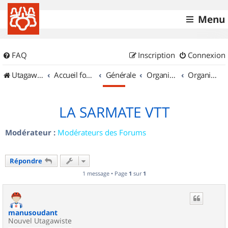
Menu
FAQ
Inscription
Connexion
UtagawaVTT (Randos VTT et VTTAE avec traces GPS)
Accueil forum
Générale
Organisation de sorties & Recherche de partenaires
Organisation de sorties en région Champagne Ardenne
LA SARMATE VTT
Modérateur :
Modérateurs des Forums
Répondre
1 message • Page
1
sur
1
manusoudant
Nouvel Utagawiste