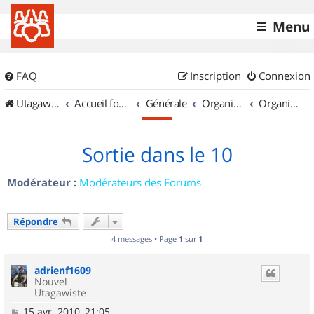
Menu
FAQ
Inscription
Connexion
UtagawaVTT (Randos VTT et VTTAE avec traces GPS)
Accueil forum
Générale
Organisation de sorties & Recherche de partenaires
Organisation de sorties en région Champagne Ardenne
Sortie dans le 10
Modérateur :
Modérateurs des Forums
Répondre
4 messages • Page
1
sur
1
adrienf1609
Nouvel
Utagawiste
M
15 avr. 2010, 21:05