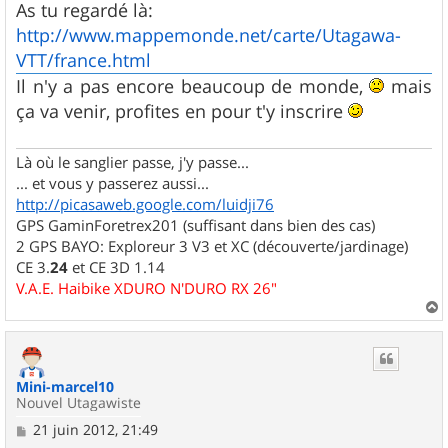
s
As tu regardé là:
s
http://www.mappemonde.net/carte/Utagawa-
a
g
VTT/france.html
e
Il n'y a pas encore beaucoup de monde,
mais
ça va venir, profites en pour t'y inscrire
Là où le sanglier passe, j'y passe...
... et vous y passerez aussi...
http://picasaweb.google.com/luidji76
GPS GaminForetrex201 (suffisant dans bien des cas)
2 GPS BAYO: Exploreur 3 V3 et XC (découverte/jardinage)
CE 3.
24
et CE 3D 1.14
V.A.E. Haibike XDURO N'DURO RX 26"
a
u
t
Mini-marcel10
Nouvel Utagawiste
M
21 juin 2012, 21:49
e