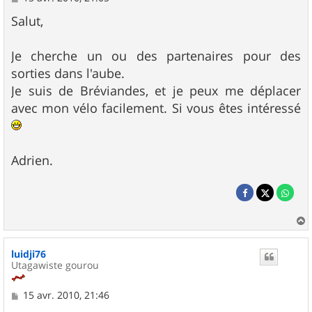
e
s
Salut,
s
a
g
Je cherche un ou des partenaires pour des
e
sorties dans l'aube.
Je suis de Bréviandes, et je peux me déplacer
avec mon vélo facilement. Si vous êtes intéressé
Adrien.
a
u
luidji76
t
Utagawiste gourou
M
15 avr. 2010, 21:46
e