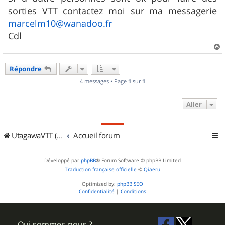
s
sorties VTT contactez moi sur ma messagerie
a
g
marcelm10@wanadoo.fr
e
Cdl
a
u
Répondre
t
4 messages • Page
1
sur
1
Aller
UtagawaVTT (Randos VTT et VTTAE avec traces GPS)
Accueil forum
Développé par
phpBB
® Forum Software © phpBB Limited
Traduction française officielle
©
Qiaeru
Optimized by:
phpBB SEO
Confidentialité
|
Conditions
Qui sommes-nous ?