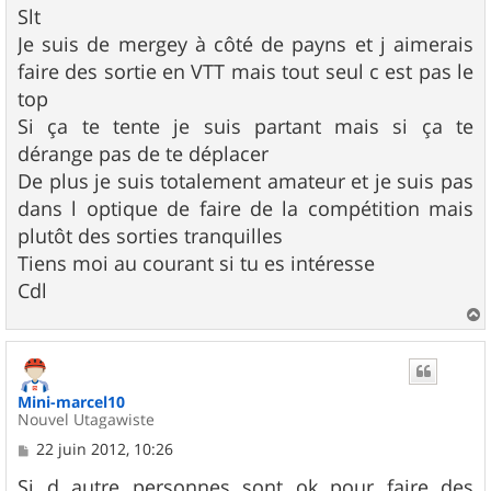
s
Slt
s
Je suis de mergey à côté de payns et j aimerais
a
g
faire des sortie en VTT mais tout seul c est pas le
e
top
Si ça te tente je suis partant mais si ça te
dérange pas de te déplacer
De plus je suis totalement amateur et je suis pas
dans l optique de faire de la compétition mais
plutôt des sorties tranquilles
Tiens moi au courant si tu es intéresse
Cdl
a
u
t
Mini-marcel10
Nouvel Utagawiste
M
22 juin 2012, 10:26
e
s
Si d autre personnes sont ok pour faire des