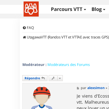
Parcours VTT
Blog
FAQ
UtagawaVTT (Randos VTT et VTTAE avec traces GPS)
Modérateur :
Modérateurs des Forums
Répondre
M
par
alexsimon
»
e
s
Je viens d'Ecos
s
vtt. Malheureu
a
g
peux louer un v