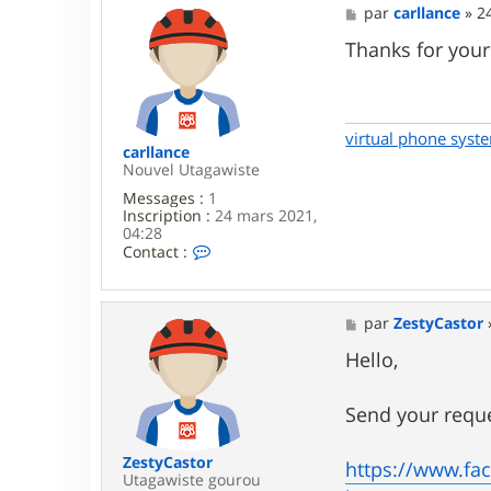
M
par
carllance
»
2
e
s
Thanks for your 
s
a
g
e
virtual phone syst
carllance
Nouvel Utagawiste
Messages :
1
Inscription :
24 mars 2021,
04:28
C
Contact :
o
n
t
a
M
par
ZestyCastor
c
e
t
s
Hello,
e
s
r
a
c
g
Send your reque
a
e
r
l
ZestyCastor
https://www.f
l
Utagawiste gourou