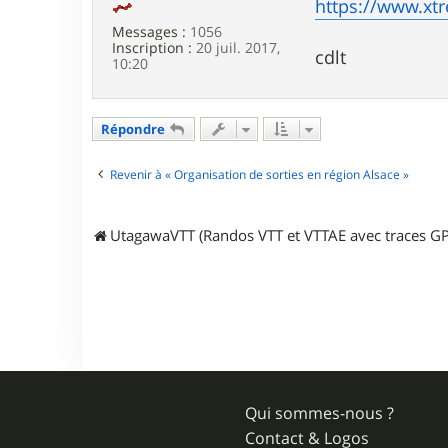
a
https://www.xtr
n
Messages :
1056
c
Inscription :
20 juil. 2017,
e
cdlt
10:20
Répondre
Revenir à « Organisation de sorties en région Alsace »
UtagawaVTT (Randos VTT et VTTAE avec traces GP
Qui sommes-nous ?
Contact & Logos