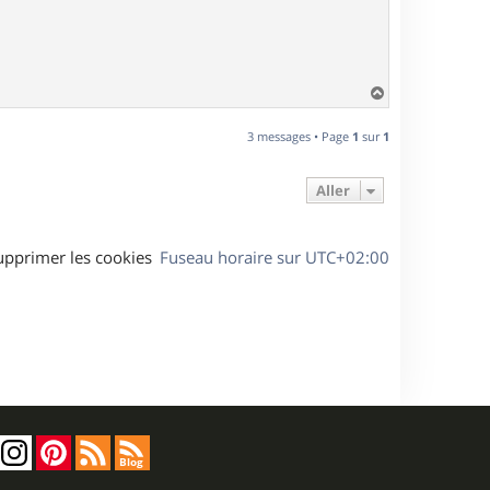
H
a
u
3 messages • Page
1
sur
1
t
Aller
upprimer les cookies
Fuseau horaire sur
UTC+02:00