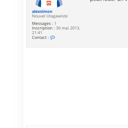
e
alexsimon
Nouvel Utagawiste
Messages :
1
Inscription :
30 mai 2013,
21:41
C
Contact :
o
n
t
a
c
t
e
r
a
l
e
x
s
i
m
o
n