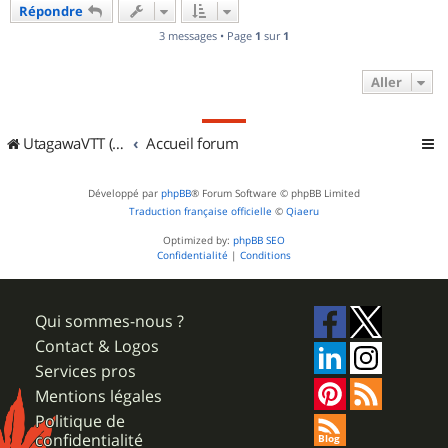
Répondre
t
3 messages • Page
1
sur
1
Aller
UtagawaVTT (Randos VTT et VTTAE avec traces GPS)
Accueil forum
Développé par
phpBB
® Forum Software © phpBB Limited
Traduction française officielle
©
Qiaeru
Optimized by:
phpBB SEO
Confidentialité
|
Conditions
Qui sommes-nous ?
Contact & Logos
Services pros
Mentions légales
Politique de
confidentialité