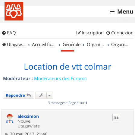
Menu
FAQ
Inscription
Connexion
UtagawaVTT (Randos VTT et VTTAE avec traces GPS)
Accueil forum
Générale
Organisation de sorties & Recherche de partenaires
Organisation de sorties en région Alsace
Location de vtt colmar
Modérateur :
Modérateurs des Forums
Répondre
3 messages • Page
1
sur
1
alexsimon
Nouvel
Utagawiste
M
30 mai 2013, 21:46