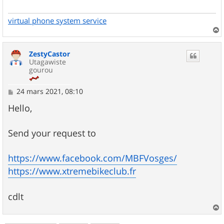
g
e
virtual phone system service
a
u
ZestyCastor
t
Utagawiste
gourou
M
24 mars 2021, 08:10
e
s
Hello,
s
a
g
Send your request to
e
https://www.facebook.com/MBFVosges/
https://www.xtremebikeclub.fr
cdlt
a
u