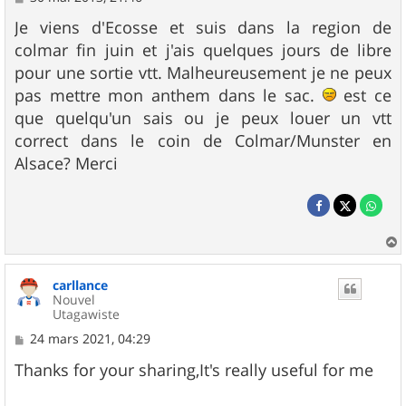
e
s
Je viens d'Ecosse et suis dans la region de
s
colmar fin juin et j'ais quelques jours de libre
a
g
pour une sortie vtt. Malheureusement je ne peux
e
pas mettre mon anthem dans le sac.
est ce
que quelqu'un sais ou je peux louer un vtt
correct dans le coin de Colmar/Munster en
Alsace? Merci
a
u
carllance
t
Nouvel
Utagawiste
M
24 mars 2021, 04:29
e
s
Thanks for your sharing,It's really useful for me
s
a