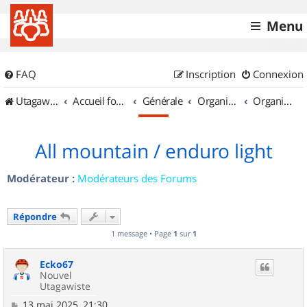
Menu
FAQ
Inscription
Connexion
UtagawaVTT (Randos VTT et VTTAE avec traces GPS)
Accueil forum
Générale
Organisation de sorties & Recherche de partenaires
Organisation de sorties en région Alsace
All mountain / enduro light
Modérateur :
Modérateurs des Forums
Répondre
1 message • Page
1
sur
1
Ecko67
Nouvel
Utagawiste
M
13 mai 2025, 21:30