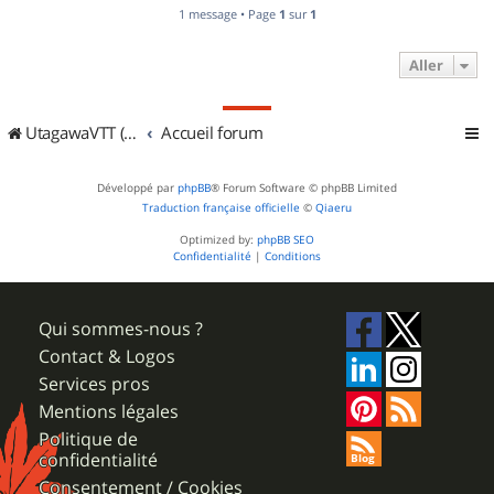
1 message • Page
1
sur
1
Aller
UtagawaVTT (Randos VTT et VTTAE avec traces GPS)
Accueil forum
Développé par
phpBB
® Forum Software © phpBB Limited
Traduction française officielle
©
Qiaeru
Optimized by:
phpBB SEO
Confidentialité
|
Conditions
Qui sommes-nous ?
Contact & Logos
Services pros
Mentions légales
Politique de
confidentialité
Consentement / Cookies