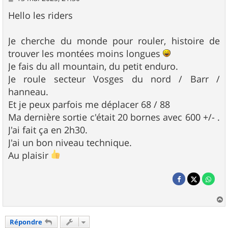
e
s
Hello les riders
s
a
g
Je cherche du monde pour rouler, histoire de
e
trouver les montées moins longues
Je fais du all mountain, du petit enduro.
Je roule secteur Vosges du nord / Barr /
hanneau.
Et je peux parfois me déplacer 68 / 88
Ma dernière sortie c'était 20 bornes avec 600 +/- .
J'ai fait ça en 2h30.
J'ai un bon niveau technique.
Au plaisir
a
u
Répondre
t