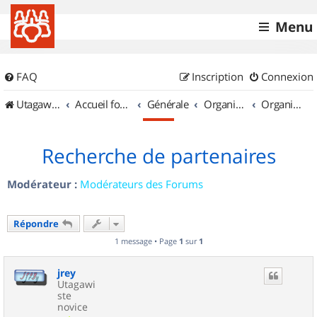
Menu
FAQ
Inscription
Connexion
UtagawaVTT (Randos VTT et VTTAE avec traces GPS)
Accueil forum
Générale
Organisation de sorties & Recherche de partenaires
Organisation de sorties en région Poitou Charentes
Recherche de partenaires
Modérateur :
Modérateurs des Forums
Répondre
1 message • Page
1
sur
1
jrey
Utagawi
ste
novice