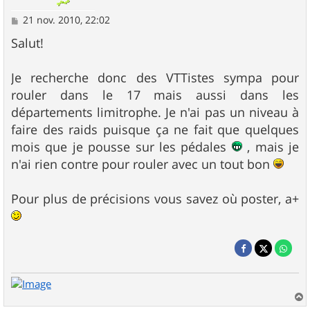
M
21 nov. 2010, 22:02
e
s
Salut!
s
a
g
Je recherche donc des VTTistes sympa pour
e
rouler dans le 17 mais aussi dans les
départements limitrophe. Je n'ai pas un niveau à
faire des raids puisque ça ne fait que quelques
mois que je pousse sur les pédales
, mais je
n'ai rien contre pour rouler avec un tout bon
Pour plus de précisions vous savez où poster, a+
a