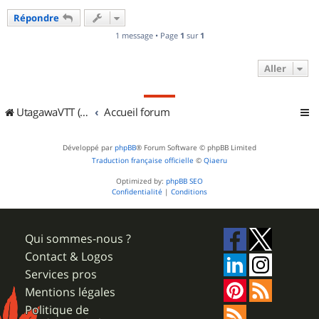
u
Répondre
t
1 message • Page
1
sur
1
Aller
UtagawaVTT (Randos VTT et VTTAE avec traces GPS)
Accueil forum
Développé par
phpBB
® Forum Software © phpBB Limited
Traduction française officielle
©
Qiaeru
Optimized by:
phpBB SEO
Confidentialité
|
Conditions
Qui sommes-nous ?
Contact & Logos
Services pros
Mentions légales
Politique de