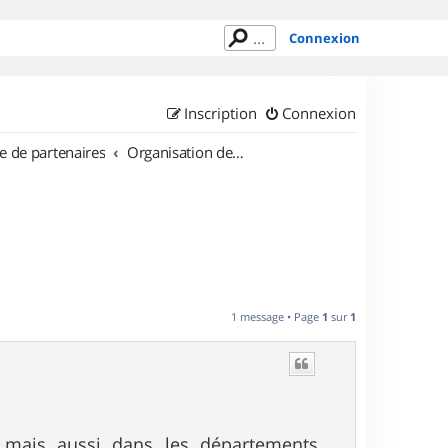
Connexion
Inscription
Connexion
e de partenaires
Organisation de sorties en région Poitou Charentes
1 message • Page
1
sur
1
 mais aussi dans les départements