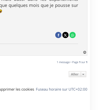
it que quelques mois que je pousse sur
H
a
u
1 message • Page
1
sur
1
t
Aller
upprimer les cookies
Fuseau horaire sur
UTC+02:00