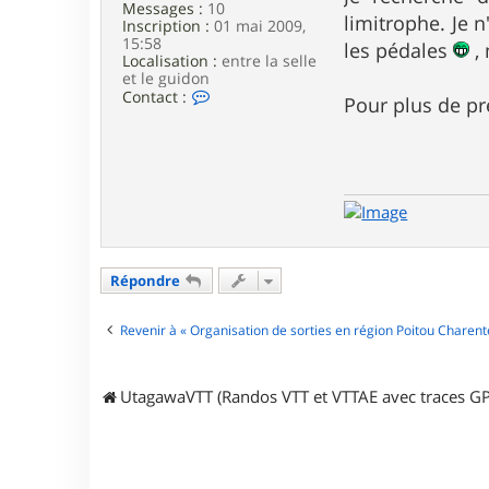
Messages :
10
e
limitrophe. Je 
Inscription :
01 mai 2009,
15:58
les pédales
, 
Localisation :
entre la selle
et le guidon
C
Contact :
Pour plus de pr
o
n
t
a
c
t
e
r
j
r
Répondre
e
y
Revenir à « Organisation de sorties en région Poitou Charent
UtagawaVTT (Randos VTT et VTTAE avec traces GP