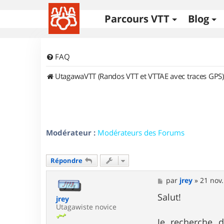
Parcours VTT
Blog
FAQ
UtagawaVTT (Randos VTT et VTTAE avec traces GPS)
Modérateur :
Modérateurs des Forums
Répondre
M
par
jrey
»
21 nov.
e
s
Salut!
jrey
s
Utagawiste novice
a
g
Je recherche 