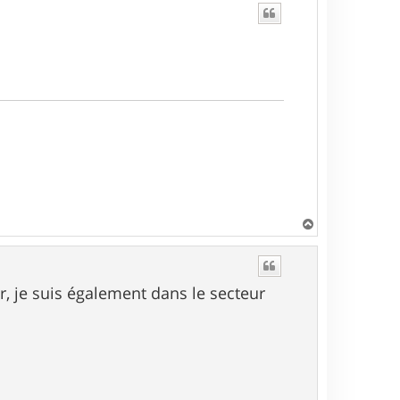
H
a
u
t
, je suis également dans le secteur