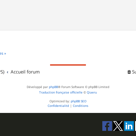
es »
S)
Accueil forum
S
Développé par
phpBB
® Forum Software © phpBB Limited
Traduction française officielle
©
Qiaeru
Optimized by:
phpBB SEO
Confidentialité
|
Conditions