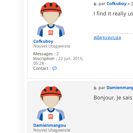
M
par
Cofkuboy
»
2
e
s
I find it really u
s
a
g
e
สมัครแทงบอล
Cofkuboy
Nouvel Utagawiste
Messages :
2
Inscription :
22 juil. 2015,
05:28
C
Contact :
o
n
t
a
M
par
Damienman
c
e
t
s
Bonjour. Je sai
e
s
r
a
C
g
o
e
f
k
Damienmangou
u
Nouvel Utagawiste