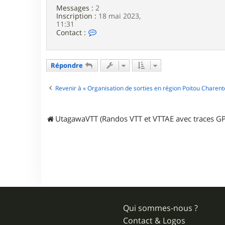
b
Messages :
2
o
Inscription :
18 mai 2023,
y
11:31
C
Contact :
o
n
t
a
Répondre
c
t
e
Revenir à « Organisation de sorties en région Poitou Charent
r
D
a
UtagawaVTT (Randos VTT et VTTAE avec traces GP
m
i
e
n
m
a
n
g
o
u
Qui sommes-nous ?
Contact & Logos