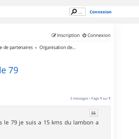
Connexion
Inscription
Connexion
e de partenaires
Organisation de sorties en région Poitou Charentes
le 79
3 messages • Page
1
sur
1
ns le 79 je suis a 15 kms du lambon a