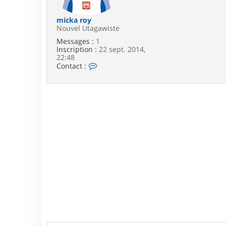
e
micka roy
Nouvel Utagawiste
Messages :
1
Inscription :
22 sept. 2014,
22:48
C
Contact :
o
n
t
a
c
t
e
r
m
i
c
k
a
r
o
y