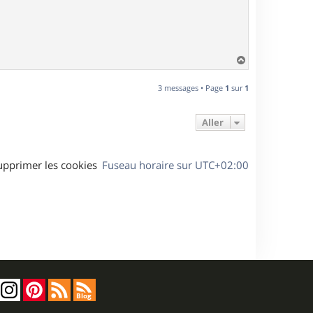
H
a
u
3 messages • Page
1
sur
1
t
Aller
upprimer les cookies
Fuseau horaire sur
UTC+02:00