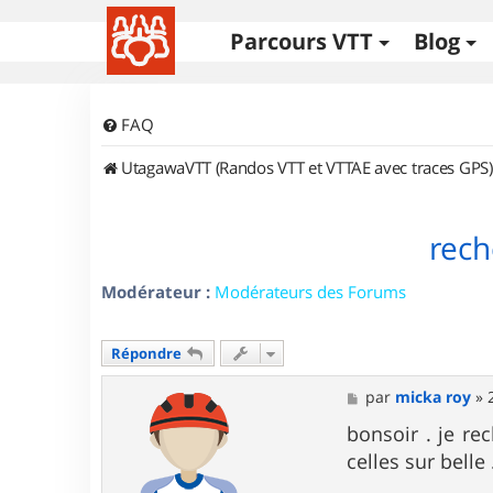
Parcours VTT
Blog
FAQ
UtagawaVTT (Randos VTT et VTTAE avec traces GPS)
rech
Modérateur :
Modérateurs des Forums
Répondre
M
par
micka roy
»
e
s
bonsoir . je re
s
celles sur belle
a
g