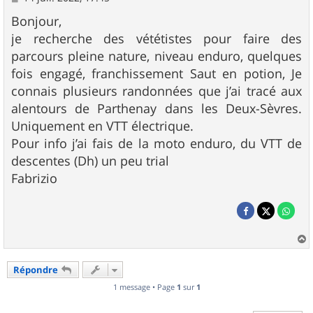
e
s
Bonjour,
s
je recherche des vététistes pour faire des
a
g
parcours pleine nature, niveau enduro, quelques
e
fois engagé, franchissement Saut en potion, Je
connais plusieurs randonnées que j’ai tracé aux
alentours de Parthenay dans les Deux-Sèvres.
Uniquement en VTT électrique.
Pour info j’ai fais de la moto enduro, du VTT de
descentes (Dh) un peu trial
Fabrizio
a
u
Répondre
t
1 message • Page
1
sur
1