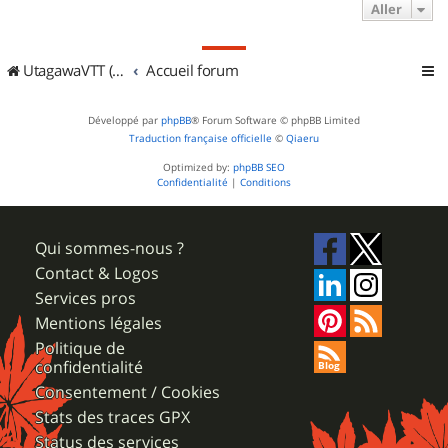
Aller
UtagawaVTT (Randos VTT et VTTAE avec traces GPS)
Accueil forum
Développé par
phpBB
® Forum Software © phpBB Limited
Traduction française officielle
©
Qiaeru
Optimized by:
phpBB SEO
Confidentialité
|
Conditions
Qui sommes-nous ?
Contact & Logos
Services pros
Mentions légales
Politique de
confidentialité
Consentement / Cookies
Stats des traces GPX
Status des services