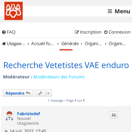
Menu
FAQ
Inscription
Connexion
UtagawaVTT (Randos VTT et VTTAE avec traces GPS)
Accueil forum
Générale
Organisation de sorties & Recherche de partenaires
Organisation de sorties en région Poitou Charentes
Recherche Vetetistes VAE enduro
Modérateur :
Modérateurs des Forums
Répondre
1 message • Page
1
sur
1
Fabriziodef
Nouvel
Utagawiste
M
14 juil. 2022, 17:45