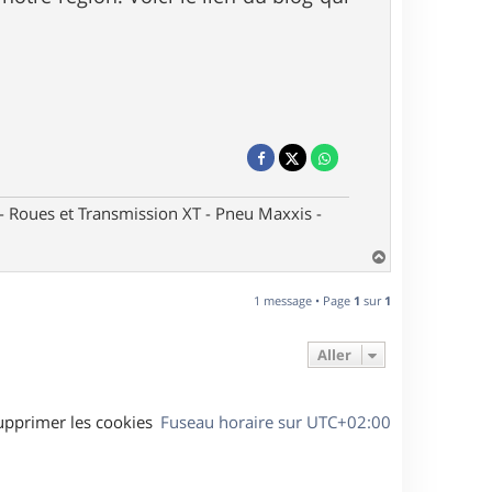
oues et Transmission XT - Pneu Maxxis -
H
a
u
1 message • Page
1
sur
1
t
Aller
upprimer les cookies
Fuseau horaire sur
UTC+02:00