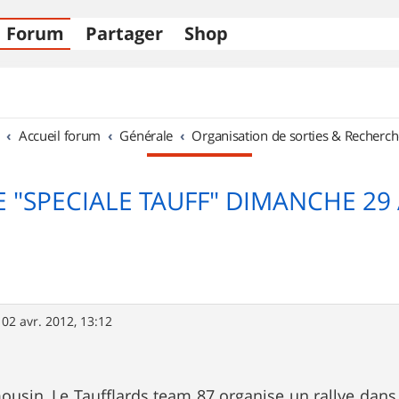
Forum
Partager
Shop
Accueil forum
Générale
Organisation de sorties & Recherch
E "SPECIALE TAUFF" DIMANCHE 29 A
»
02 avr. 2012, 13:12
ousin, Le Taufflards team 87 organise un rallye dans n