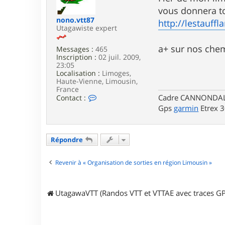
e
vous donnera to
nono.vtt87
http://lestauff
Utagawiste expert
a+ sur nos che
Messages :
465
Inscription :
02 juil. 2009,
23:05
Localisation :
Limoges,
Haute-Vienne, Limousin,
France
C
Cadre CANNONDALE 
Contact :
o
Gps
garmin
Etrex 
n
t
a
c
Répondre
t
e
r
Revenir à « Organisation de sorties en région Limousin »
n
o
n
UtagawaVTT (Randos VTT et VTTAE avec traces GP
o
.
v
t