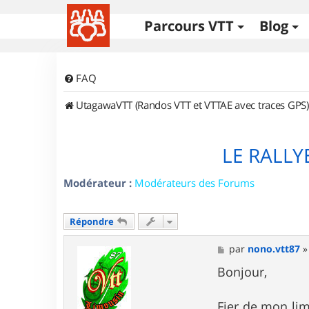
Parcours VTT
Blog
FAQ
UtagawaVTT (Randos VTT et VTTAE avec traces GPS)
LE RALLY
Modérateur :
Modérateurs des Forums
Répondre
M
par
nono.vtt87
e
s
Bonjour,
s
a
g
Fier de mon lim