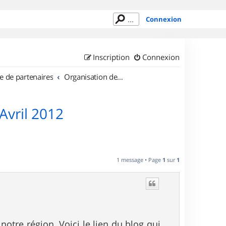
Connexion
Inscription
Connexion
e de partenaires
Organisation de sorties en région Limousin
vril 2012
1 message • Page
1
sur
1
otre région. Voici le lien du blog qui