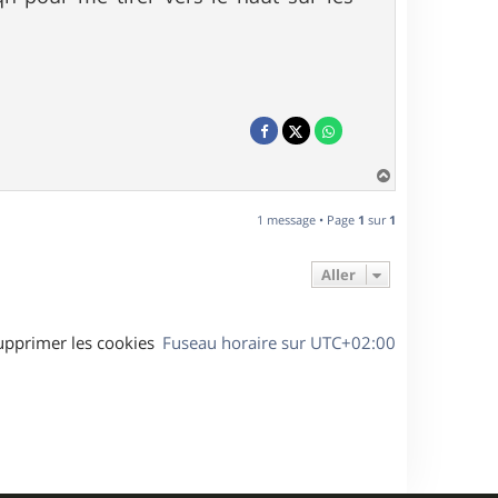
H
a
u
1 message • Page
1
sur
1
t
Aller
upprimer les cookies
Fuseau horaire sur
UTC+02:00