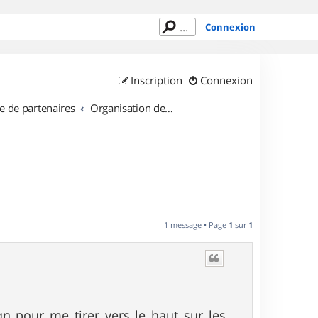
Connexion
Inscription
Connexion
e de partenaires
Organisation de sorties en région Limousin
1 message • Page
1
sur
1
qn pour me tirer vers le haut sur les