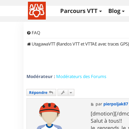
Parcours VTT
Blog
FAQ
UtagawaVTT (Randos VTT et VTTAE avec traces GPS)
Modérateur :
Modérateurs des Forums
Répondre
M
par
pierpoljak87
e
s
[dmotion][/dmo
s
Salut à tous!!
a
g
Je reprends le 