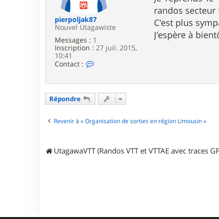
e
randos secteur 
pierpoljak87
C'est plus symp
Nouvel Utagawiste
J'espère à bientô
Messages :
1
Inscription :
27 juil. 2015,
10:41
C
Contact :
o
n
t
a
Répondre
c
t
e
Revenir à « Organisation de sorties en région Limousin »
r
p
i
e
UtagawaVTT (Randos VTT et VTTAE avec traces GP
r
p
o
l
j
a
k
8