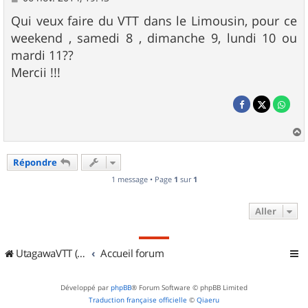
e
s
Qui veux faire du VTT dans le Limousin, pour ce
s
weekend , samedi 8 , dimanche 9, lundi 10 ou
a
g
mardi 11??
e
Mercii !!!
a
u
Répondre
t
1 message • Page
1
sur
1
Aller
UtagawaVTT (Randos VTT et VTTAE avec traces GPS)
Accueil forum
Développé par
phpBB
® Forum Software © phpBB Limited
Traduction française officielle
©
Qiaeru