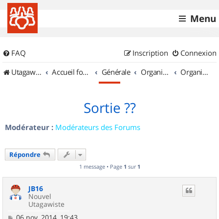
Menu
FAQ
Inscription
Connexion
UtagawaVTT (Randos VTT et VTTAE avec traces GPS)
Accueil forum
Générale
Organisation de sorties & Recherche de partenaires
Organisation de sorties en région Limousin
Sortie ??
Modérateur :
Modérateurs des Forums
Répondre
1 message • Page
1
sur
1
JB16
Nouvel
Utagawiste
M
06 nov. 2014, 19:43