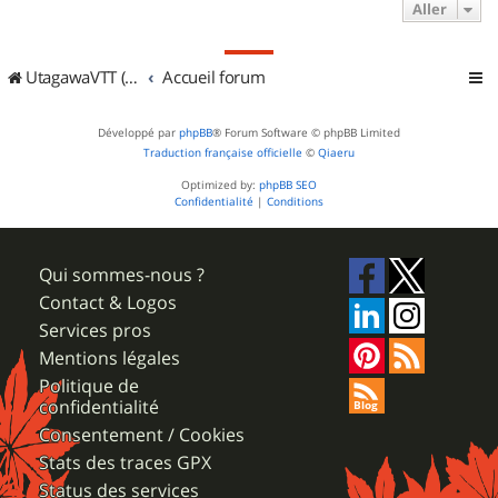
Aller
UtagawaVTT (Randos VTT et VTTAE avec traces GPS)
Accueil forum
Développé par
phpBB
® Forum Software © phpBB Limited
Traduction française officielle
©
Qiaeru
Optimized by:
phpBB SEO
Confidentialité
|
Conditions
Qui sommes-nous ?
Contact & Logos
Services pros
Mentions légales
Politique de
confidentialité
Consentement / Cookies
Stats des traces GPX
Status des services