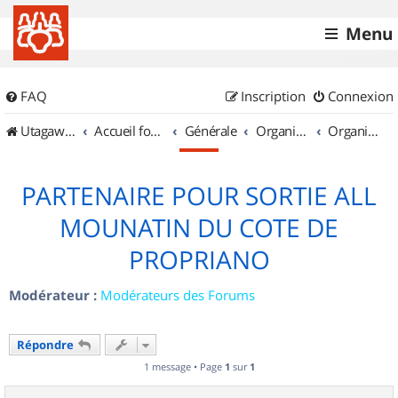
Menu
FAQ
Inscription
Connexion
UtagawaVTT (Randos VTT et VTTAE avec traces GPS)
Accueil forum
Générale
Organisation de sorties & Recherche de partenaires
Organisation de sorties en région Corse
PARTENAIRE POUR SORTIE ALL
MOUNATIN DU COTE DE
PROPRIANO
Modérateur :
Modérateurs des Forums
Répondre
1 message • Page
1
sur
1