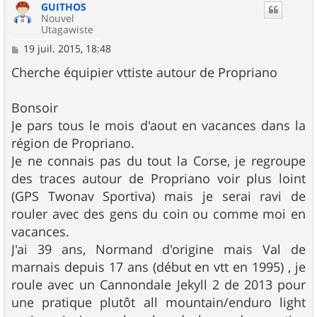
GUITHOS
Nouvel
Utagawiste
M
19 juil. 2015, 18:48
e
s
Cherche équipier vttiste autour de Propriano
s
a
g
Bonsoir
e
Je pars tous le mois d'aout en vacances dans la
région de Propriano.
Je ne connais pas du tout la Corse, je regroupe
des traces autour de Propriano voir plus loint
(GPS Twonav Sportiva) mais je serai ravi de
rouler avec des gens du coin ou comme moi en
vacances.
J'ai 39 ans, Normand d'origine mais Val de
marnais depuis 17 ans (début en vtt en 1995) , je
roule avec un Cannondale Jekyll 2 de 2013 pour
une pratique plutôt all mountain/enduro light