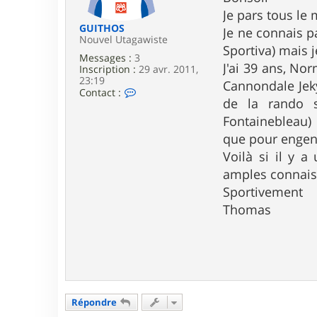
e
Je pars tous le
GUITHOS
Je ne connais p
Nouvel Utagawiste
Sportiva) mais 
Messages :
3
J'ai 39 ans, No
Inscription :
29 avr. 2011,
23:19
Cannondale Jeky
C
Contact :
de la rando s
o
n
Fontainebleau) 
t
a
que pour engen
c
Voilà si il y a
t
e
amples connais
r
Sportivement
G
U
Thomas
I
T
H
O
S
Répondre