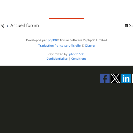
S)
Accueil forum
S
Développé par
phpBB
® Forum Software © phpBB Limited
Traduction française officielle
©
Qiaeru
Optimized by:
phpBB SEO
Confidentialité
|
Conditions