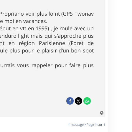
 Propriano voir plus loint (GPS Twonav
me moi en vacances.
but en vtt en 1995) , je roule avec un
enduro light mais qui s'approche plus
nt en région Parisienne (Foret de
le plus pour le plaisir d'un bon spot
ourrais vous rappeler pour faire plus
H
a
u
1 message • Page
1
sur
1
t