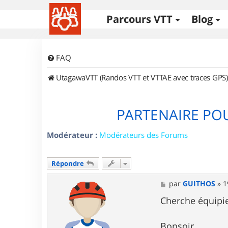
Parcours VTT
Blog
FAQ
UtagawaVTT (Randos VTT et VTTAE avec traces GPS)
PARTENAIRE PO
Modérateur :
Modérateurs des Forums
Répondre
M
par
GUITHOS
»
1
e
s
Cherche équipie
s
a
g
Bonsoir