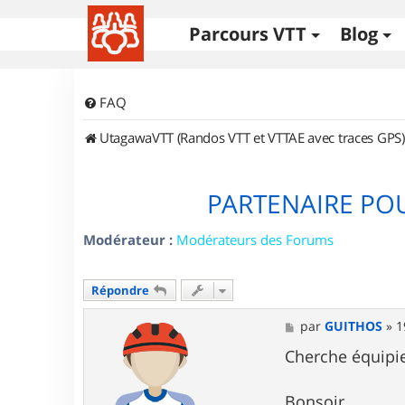
Parcours VTT
Blog
FAQ
UtagawaVTT (Randos VTT et VTTAE avec traces GPS)
PARTENAIRE PO
Modérateur :
Modérateurs des Forums
Répondre
M
par
GUITHOS
»
1
e
s
Cherche équipie
s
a
g
Bonsoir