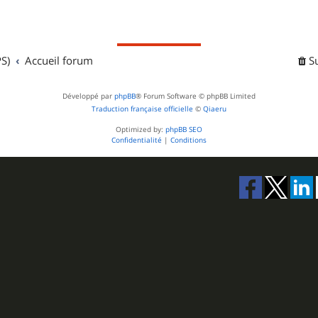
S)
Accueil forum
S
Développé par
phpBB
® Forum Software © phpBB Limited
Traduction française officielle
©
Qiaeru
Optimized by:
phpBB SEO
Confidentialité
|
Conditions