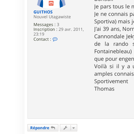
e
Je pars tous le
GUITHOS
Je ne connais p
Nouvel Utagawiste
Sportiva) mais 
Messages :
3
J'ai 39 ans, No
Inscription :
29 avr. 2011,
23:19
Cannondale Jeky
C
Contact :
de la rando s
o
n
Fontainebleau) 
t
a
que pour engen
c
Voilà si il y a
t
e
amples connais
r
Sportivement
G
U
Thomas
I
T
H
O
S
Répondre