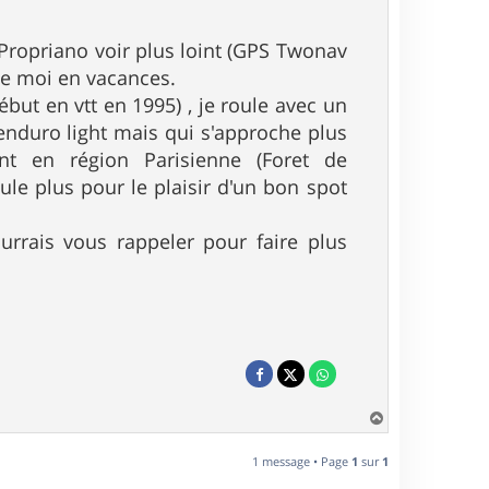
 Propriano voir plus loint (GPS Twonav
me moi en vacances.
but en vtt en 1995) , je roule avec un
enduro light mais qui s'approche plus
nt en région Parisienne (Foret de
le plus pour le plaisir d'un bon spot
ourrais vous rappeler pour faire plus
H
a
u
1 message • Page
1
sur
1
t