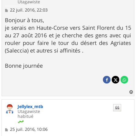
Utagawiste
M
22 juil. 2016, 22:03
e
s
Bonjour à tous,
s
je serais en Haute-Corse vers Saint Florent du 15
a
g
au 27 août 2016 et je cherche des gens avec qui
e
rouler pour faire le tour du désert des Agriates
(Saleccia) et autres si affinités .
Bonne journée
a
u
Jellylex_mtb
t
Utagawiste
habitué
M
25 juil. 2016, 10:06
e