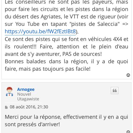
Les conseilleurs ne sont pas les payeurs, mais
e
pour faire les circuits et les pistes dans la région
du désert des Agriates, le VTT est de rigueur (voir
sur You Tube en tapant "pistes de Saleccia" =>
https://youtu.be/fW2fEztIBt8
).
Ce sont des pistes qui se font en véhicules 4X4 et
ils roulent!!! Faire, attention et le plein d'eau
avant de s'y aventurer, PAS de sources!
Bonnes balades dans la région, il y a de quoi
faire, mais pas toujours pas facile!
a
u
Arnogee
t
Nouvel
Utagawiste
M
08 août 2016, 21:30
e
s
Merci pour la réponse, effectivement il y en a qui
s
sont pressés d'arriver!
a
g