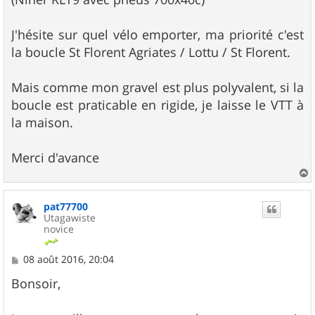
J'hésite sur quel vélo emporter, ma priorité c'est
la boucle St Florent Agriates / Lottu / St Florent.
Mais comme mon gravel est plus polyvalent, si la
boucle est praticable en rigide, je laisse le VTT à
la maison.
Merci d'avance
a
u
pat77700
t
Utagawiste
novice
M
08 août 2016, 20:04
e
s
Bonsoir,
s
a
g