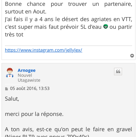
s
Bonne chance pour trouver un partenaire,
s
surtout en Aout.
a
g
J'ai fais il y a 4 ans le désert des agriates en VTT,
e
c'est super mais faut prévoir 5L d'eau
ou partir
très tot
https://www.instagram.com/jellylex/
a
u
Arnogee
t
Nouvel
Utagawiste
M
05 août 2016, 13:53
e
s
Salut,
s
a
g
merci pour la réponse.
e
A ton avis, est-ce qu'on peut le faire en gravel
(Niner RLT9 avec pneus 700x40c)