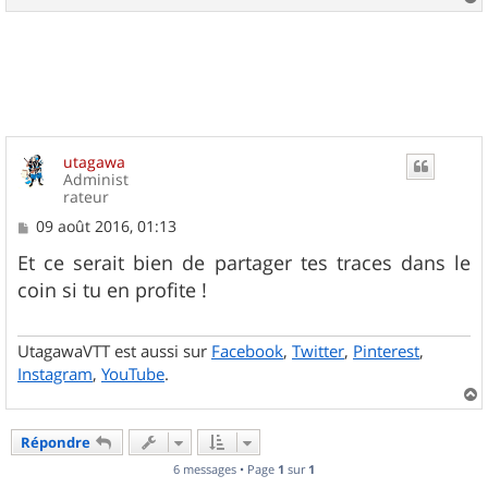
e
a
u
t
utagawa
Administ
rateur
M
09 août 2016, 01:13
e
s
Et ce serait bien de partager tes traces dans le
s
coin si tu en profite !
a
g
e
UtagawaVTT est aussi sur
Facebook
,
Twitter
,
Pinterest
,
Instagram
,
YouTube
.
a
u
Répondre
t
6 messages • Page
1
sur
1