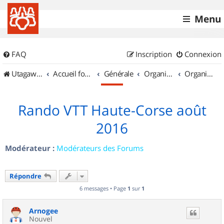
Menu
FAQ
Inscription
Connexion
UtagawaVTT (Randos VTT et VTTAE avec traces GPS)
Accueil forum
Générale
Organisation de sorties & Recherche de partenaires
Organisation de sorties en région Corse
Rando VTT Haute-Corse août
2016
Modérateur :
Modérateurs des Forums
Répondre
6 messages • Page
1
sur
1
Arnogee
Nouvel