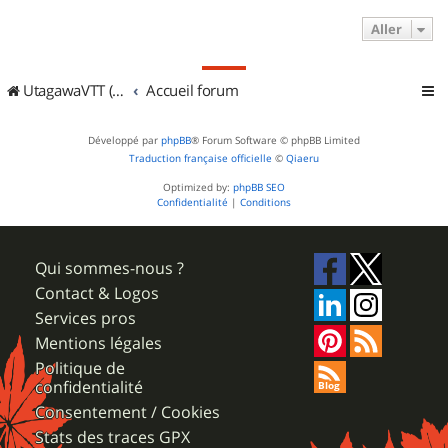
Aller
UtagawaVTT (Randos VTT et VTTAE avec traces GPS)
Accueil forum
Développé par
phpBB
® Forum Software © phpBB Limited
Traduction française officielle
©
Qiaeru
Optimized by:
phpBB SEO
Confidentialité
|
Conditions
Qui sommes-nous ?
Contact & Logos
Services pros
Mentions légales
Politique de
confidentialité
Consentement / Cookies
Stats des traces GPX