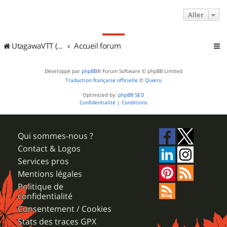
Aller
UtagawaVTT (Randos VTT et VTTAE avec traces GPS)
Accueil forum
Développé par
phpBB
® Forum Software © phpBB Limited
Traduction française officielle
©
Qiaeru
Optimized by:
phpBB SEO
Confidentialité
|
Conditions
Qui sommes-nous ?
Contact & Logos
Services pros
Mentions légales
Politique de
confidentialité
Consentement / Cookies
Stats des traces GPX