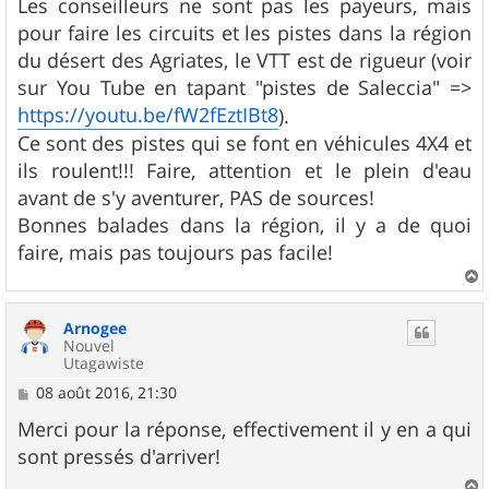
Les conseilleurs ne sont pas les payeurs, mais
e
pour faire les circuits et les pistes dans la région
du désert des Agriates, le VTT est de rigueur (voir
sur You Tube en tapant "pistes de Saleccia" =>
https://youtu.be/fW2fEztIBt8
).
Ce sont des pistes qui se font en véhicules 4X4 et
ils roulent!!! Faire, attention et le plein d'eau
avant de s'y aventurer, PAS de sources!
Bonnes balades dans la région, il y a de quoi
faire, mais pas toujours pas facile!
a
u
Arnogee
t
Nouvel
Utagawiste
M
08 août 2016, 21:30
e
s
Merci pour la réponse, effectivement il y en a qui
s
sont pressés d'arriver!
a
g