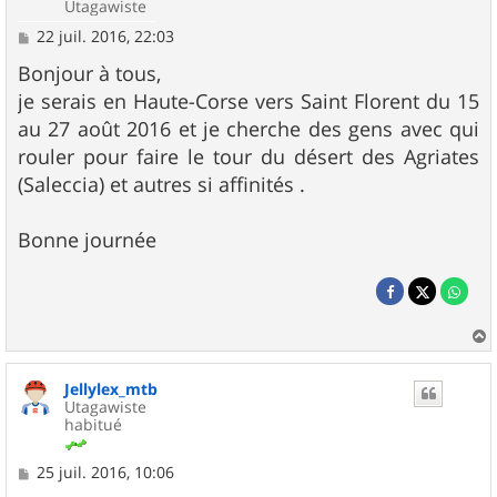
Utagawiste
M
22 juil. 2016, 22:03
e
s
Bonjour à tous,
s
je serais en Haute-Corse vers Saint Florent du 15
a
g
au 27 août 2016 et je cherche des gens avec qui
e
rouler pour faire le tour du désert des Agriates
(Saleccia) et autres si affinités .
Bonne journée
a
u
Jellylex_mtb
t
Utagawiste
habitué
M
25 juil. 2016, 10:06
e