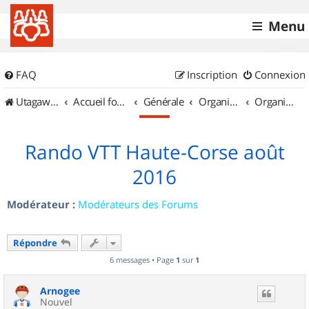
Menu
FAQ
Inscription
Connexion
UtagawaVTT (Randos VTT et VTTAE avec traces GPS)
Accueil forum
Générale
Organisation de sorties & Recherche de partenaires
Organisation de sorties en région Corse
Rando VTT Haute-Corse août
2016
Modérateur :
Modérateurs des Forums
Répondre
6 messages • Page
1
sur
1
Arnogee
Nouvel