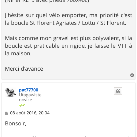
J'hésite sur quel vélo emporter, ma priorité c'est
la boucle St Florent Agriates / Lottu / St Florent.
Mais comme mon gravel est plus polyvalent, si la
boucle est praticable en rigide, je laisse le VTT à
la maison.
Merci d'avance
a
u
pat77700
t
Utagawiste
novice
M
08 août 2016, 20:04
e
s
Bonsoir,
s
a
g