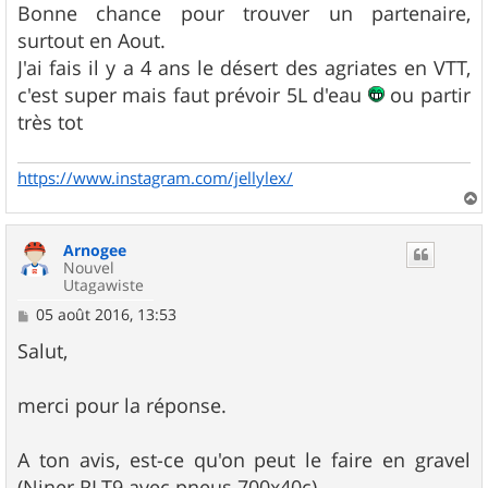
s
Bonne chance pour trouver un partenaire,
s
surtout en Aout.
a
g
J'ai fais il y a 4 ans le désert des agriates en VTT,
e
c'est super mais faut prévoir 5L d'eau
ou partir
très tot
https://www.instagram.com/jellylex/
a
u
Arnogee
t
Nouvel
Utagawiste
M
05 août 2016, 13:53
e
s
Salut,
s
a
g
merci pour la réponse.
e
A ton avis, est-ce qu'on peut le faire en gravel
(Niner RLT9 avec pneus 700x40c)