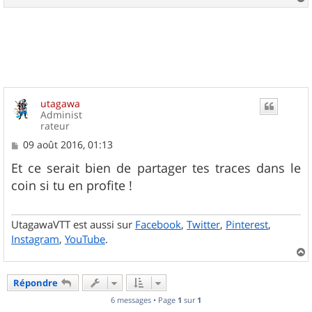
e
a
u
t
utagawa
Administ
rateur
M
09 août 2016, 01:13
e
s
Et ce serait bien de partager tes traces dans le
s
coin si tu en profite !
a
g
e
UtagawaVTT est aussi sur
Facebook
,
Twitter
,
Pinterest
,
Instagram
,
YouTube
.
a
u
Répondre
t
6 messages • Page
1
sur
1