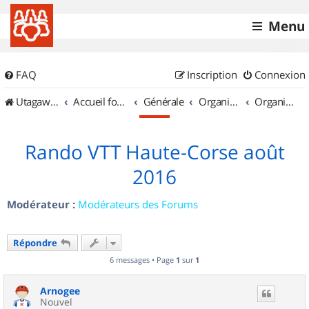
Menu
FAQ
Inscription
Connexion
UtagawaVTT (Randos VTT et VTTAE avec traces GPS)
Accueil forum
Générale
Organisation de sorties & Recherche de partenaires
Organisation de sorties en région Corse
Rando VTT Haute-Corse août
2016
Modérateur :
Modérateurs des Forums
Répondre
6 messages • Page
1
sur
1
Arnogee
Nouvel