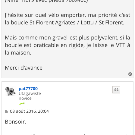
J'hésite sur quel vélo emporter, ma priorité c'est
la boucle St Florent Agriates / Lottu / St Florent.
Mais comme mon gravel est plus polyvalent, si la
boucle est praticable en rigide, je laisse le VTT à
la maison.
Merci d'avance
a
u
pat77700
t
Utagawiste
novice
M
08 août 2016, 20:04
e
s
Bonsoir,
s
a
g