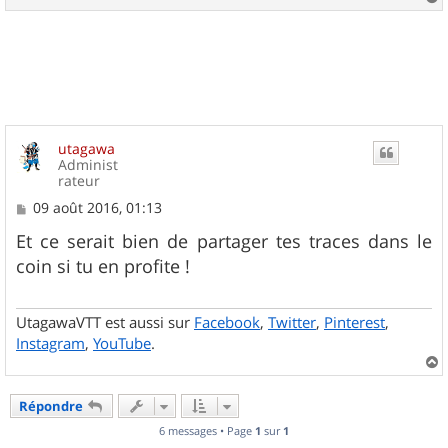
e
a
u
t
utagawa
Administ
rateur
M
09 août 2016, 01:13
e
s
Et ce serait bien de partager tes traces dans le
s
coin si tu en profite !
a
g
e
UtagawaVTT est aussi sur
Facebook
,
Twitter
,
Pinterest
,
Instagram
,
YouTube
.
a
u
Répondre
t
6 messages • Page
1
sur
1