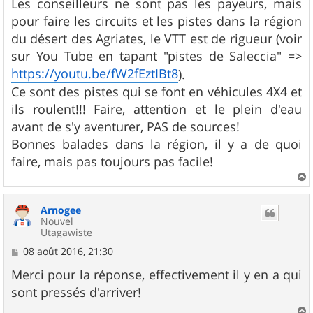
Les conseilleurs ne sont pas les payeurs, mais
e
pour faire les circuits et les pistes dans la région
du désert des Agriates, le VTT est de rigueur (voir
sur You Tube en tapant "pistes de Saleccia" =>
https://youtu.be/fW2fEztIBt8
).
Ce sont des pistes qui se font en véhicules 4X4 et
ils roulent!!! Faire, attention et le plein d'eau
avant de s'y aventurer, PAS de sources!
Bonnes balades dans la région, il y a de quoi
faire, mais pas toujours pas facile!
a
u
Arnogee
t
Nouvel
Utagawiste
M
08 août 2016, 21:30
e
s
Merci pour la réponse, effectivement il y en a qui
s
sont pressés d'arriver!
a
g