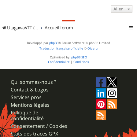
Aller
UtagawaVTT (Randos VTT et VTTAE avec traces GPS)
Accueil forum
Développé par
phpBB
® Forum Software © phpBB Limited
Traduction française officielle
©
Qiaeru
Optimized by:
phpBB SEO
Confidentialité
|
Conditions
Qui sommes-nous ?
Contact & Logos
Services pros
Mentions légales
Politique de
confidentialité
Consentement / Cookies
Stats des traces GPX