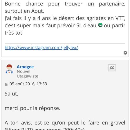
s
Bonne chance pour trouver un partenaire,
s
surtout en Aout.
a
g
J'ai fais il y a 4 ans le désert des agriates en VTT,
e
c'est super mais faut prévoir 5L d'eau
ou partir
très tot
https://www.instagram.com/jellylex/
a
u
Arnogee
t
Nouvel
Utagawiste
M
05 août 2016, 13:53
e
s
Salut,
s
a
g
merci pour la réponse.
e
A ton avis, est-ce qu'on peut le faire en gravel
(Niner RLT9 avec pneus 700x40c)