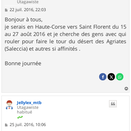
Utagawiste
M
22 juil. 2016, 22:03
e
s
Bonjour à tous,
s
je serais en Haute-Corse vers Saint Florent du 15
a
g
au 27 août 2016 et je cherche des gens avec qui
e
rouler pour faire le tour du désert des Agriates
(Saleccia) et autres si affinités .
Bonne journée
a
u
Jellylex_mtb
t
Utagawiste
habitué
M
25 juil. 2016, 10:06
e