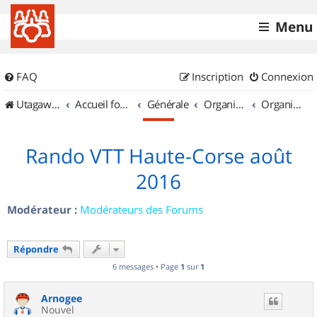
Menu
FAQ
Inscription
Connexion
UtagawaVTT (Randos VTT et VTTAE avec traces GPS)
Accueil forum
Générale
Organisation de sorties & Recherche de partenaires
Organisation de sorties en région Corse
Rando VTT Haute-Corse août
2016
Modérateur :
Modérateurs des Forums
Répondre
6 messages • Page
1
sur
1
Arnogee
Nouvel