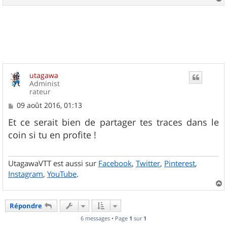
e
a
u
t
utagawa
Administ
rateur
M
09 août 2016, 01:13
e
s
Et ce serait bien de partager tes traces dans le
s
coin si tu en profite !
a
g
e
UtagawaVTT est aussi sur
Facebook
,
Twitter
,
Pinterest
,
Instagram
,
YouTube
.
a
u
Répondre
t
6 messages • Page
1
sur
1