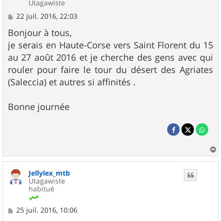
Utagawiste
M
22 juil. 2016, 22:03
e
s
Bonjour à tous,
s
je serais en Haute-Corse vers Saint Florent du 15
a
g
au 27 août 2016 et je cherche des gens avec qui
e
rouler pour faire le tour du désert des Agriates
(Saleccia) et autres si affinités .
Bonne journée
a
u
Jellylex_mtb
t
Utagawiste
habitué
M
25 juil. 2016, 10:06
e