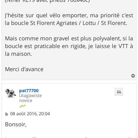
J'hésite sur quel vélo emporter, ma priorité c'est
la boucle St Florent Agriates / Lottu / St Florent.
Mais comme mon gravel est plus polyvalent, si la
boucle est praticable en rigide, je laisse le VTT à
la maison.
Merci d'avance
a
u
pat77700
t
Utagawiste
novice
M
08 août 2016, 20:04
e
s
Bonsoir,
s
a
g