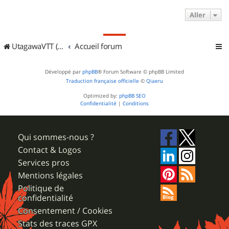
Aller
UtagawaVTT (Randos VTT et VTTAE avec traces GPS)
Accueil forum
Développé par
phpBB
® Forum Software © phpBB Limited
Traduction française officielle
©
Qiaeru
Optimized by:
phpBB SEO
Confidentialité
|
Conditions
Qui sommes-nous ?
Contact & Logos
Services pros
Mentions légales
Politique de
confidentialité
Consentement / Cookies
Stats des traces GPX