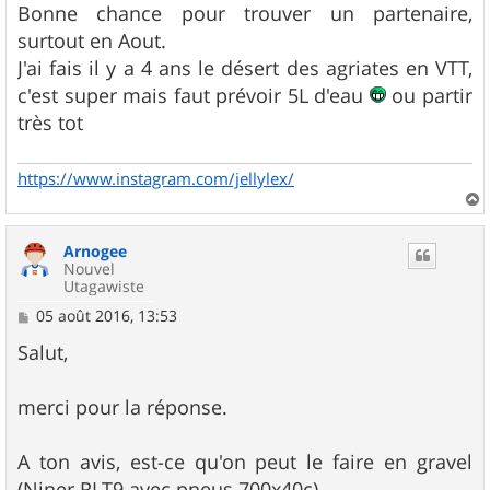
s
Bonne chance pour trouver un partenaire,
s
surtout en Aout.
a
g
J'ai fais il y a 4 ans le désert des agriates en VTT,
e
c'est super mais faut prévoir 5L d'eau
ou partir
très tot
https://www.instagram.com/jellylex/
a
u
Arnogee
t
Nouvel
Utagawiste
M
05 août 2016, 13:53
e
s
Salut,
s
a
g
merci pour la réponse.
e
A ton avis, est-ce qu'on peut le faire en gravel
(Niner RLT9 avec pneus 700x40c)