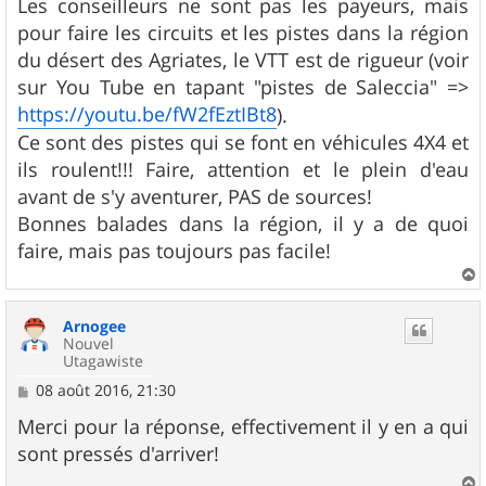
Les conseilleurs ne sont pas les payeurs, mais
e
pour faire les circuits et les pistes dans la région
du désert des Agriates, le VTT est de rigueur (voir
sur You Tube en tapant "pistes de Saleccia" =>
https://youtu.be/fW2fEztIBt8
).
Ce sont des pistes qui se font en véhicules 4X4 et
ils roulent!!! Faire, attention et le plein d'eau
avant de s'y aventurer, PAS de sources!
Bonnes balades dans la région, il y a de quoi
faire, mais pas toujours pas facile!
a
u
Arnogee
t
Nouvel
Utagawiste
M
08 août 2016, 21:30
e
s
Merci pour la réponse, effectivement il y en a qui
s
sont pressés d'arriver!
a
g