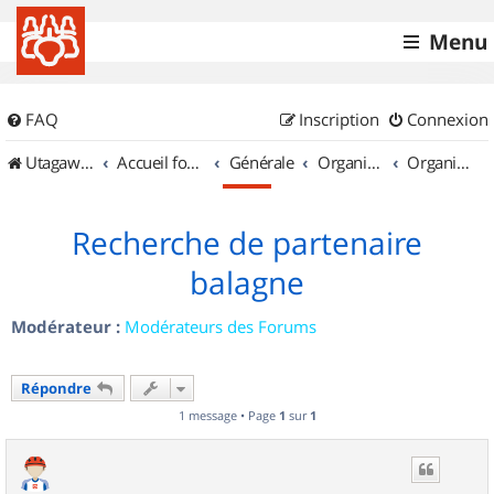
Menu
FAQ
Inscription
Connexion
UtagawaVTT (Randos VTT et VTTAE avec traces GPS)
Accueil forum
Générale
Organisation de sorties & Recherche de partenaires
Organisation de sorties en région Corse
Recherche de partenaire
balagne
Modérateur :
Modérateurs des Forums
Répondre
1 message • Page
1
sur
1