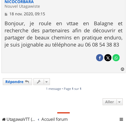
NICOCORBARA
Nouvel Utagawiste
M
18 nov. 2020, 09:15
e
s
Bonjour, je roule en vttae en Balagne et
s
recherche des partenaires afin de découvrir et
a
g
partager de beaux chemins en pratique enduro,
e
je suis joignable au téléphone au 06 08 54 38 83
a
u
Répondre
t
1 message • Page
1
sur
1
Aller
UtagawaVTT (Randos VTT et VTTAE avec traces GPS)
Accueil forum