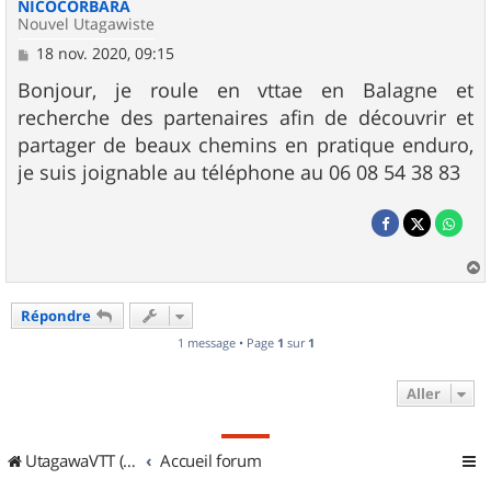
NICOCORBARA
Nouvel Utagawiste
M
18 nov. 2020, 09:15
e
s
Bonjour, je roule en vttae en Balagne et
s
recherche des partenaires afin de découvrir et
a
g
partager de beaux chemins en pratique enduro,
e
je suis joignable au téléphone au 06 08 54 38 83
a
u
Répondre
t
1 message • Page
1
sur
1
Aller
UtagawaVTT (Randos VTT et VTTAE avec traces GPS)
Accueil forum