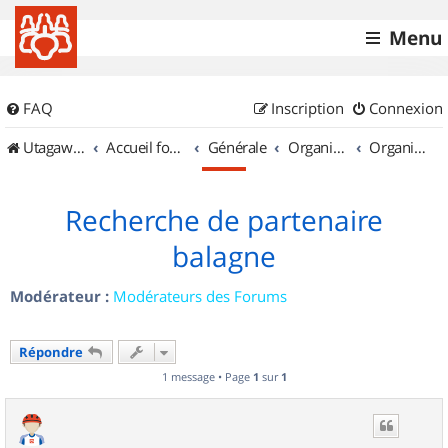
Menu
FAQ
Inscription
Connexion
UtagawaVTT (Randos VTT et VTTAE avec traces GPS)
Accueil forum
Générale
Organisation de sorties & Recherche de partenaires
Organisation de sorties en région Corse
Recherche de partenaire
balagne
Modérateur :
Modérateurs des Forums
Répondre
1 message • Page
1
sur
1