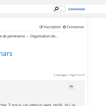
Connexion
Inscription
Connexion
e de partenaires
Organisation de sorties au Luxembourg
mars
2 messages • Page
1
sur
1
he 7 pour un retour vers midi. Vu la