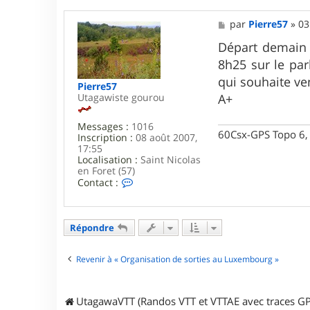
M
par
Pierre57
»
03
e
s
Départ demain 
s
8h25 sur le pa
a
g
qui souhaite ven
Pierre57
e
Utagawiste gourou
A+
Messages :
1016
60Csx-GPS Topo 6, 
Inscription :
08 août 2007,
17:55
Localisation :
Saint Nicolas
en Foret (57)
C
Contact :
o
n
t
a
Répondre
c
t
e
Revenir à « Organisation de sorties au Luxembourg »
r
P
i
UtagawaVTT (Randos VTT et VTTAE avec traces GP
e