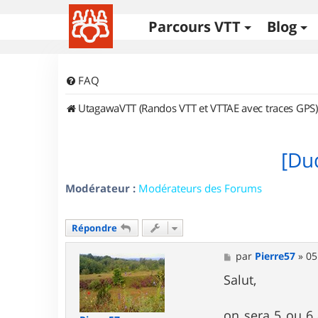
Parcours VTT
Blog
FAQ
UtagawaVTT (Randos VTT et VTTAE avec traces GPS)
[Du
Modérateur :
Modérateurs des Forums
Répondre
M
par
Pierre57
»
05
e
s
Salut,
s
a
g
on sera 5 ou 6