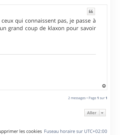
eux qui connaissent pas, je passe à
 un grand coup de klaxon pour savoir
H
a
u
2 messages • Page
1
sur
1
t
Aller
upprimer les cookies
Fuseau horaire sur
UTC+02:00