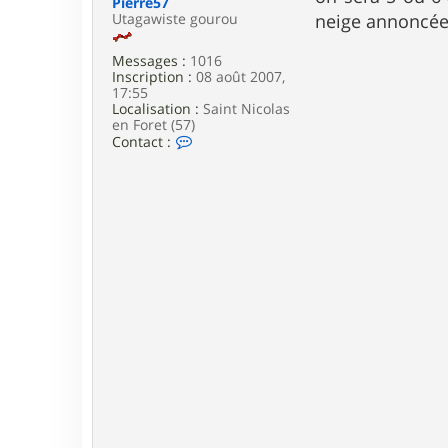
Pierre57
e
Utagawiste gourou
neige annoncée,
Messages :
1016
Inscription :
08 août 2007,
17:55
Localisation :
Saint Nicolas
en Foret (57)
C
Contact :
o
n
t
a
c
t
e
r
P
i
e
r
r
e
5
7