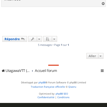
a
u
t
Répondre
5 messages • Page
1
sur
1
Aller
UtagawaVTT (Randos VTT et VTTAE avec traces GPS)
Accueil forum
Développé par
phpBB
® Forum Software © phpBB Limited
Traduction française officielle
©
Qiaeru
Optimized by:
phpBB SEO
Confidentialité
|
Conditions