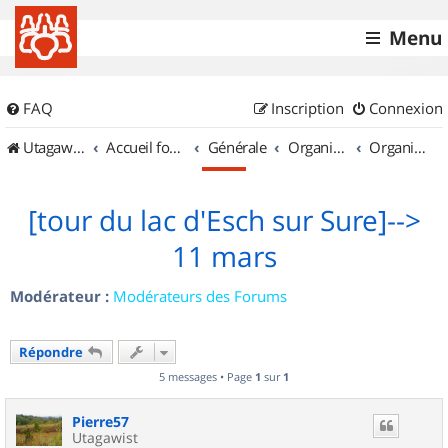
Menu
FAQ
Inscription
Connexion
UtagawaVTT (Randos VTT et VTTAE avec traces GPS)
Accueil forum
Générale
Organisation de sorties & Recherche de partenaires
Organisation de sorties au Luxembourg
[tour du lac d'Esch sur Sure]-->
11 mars
Modérateur :
Modérateurs des Forums
Répondre
5 messages • Page
1
sur
1
Pierre57
Utagawist