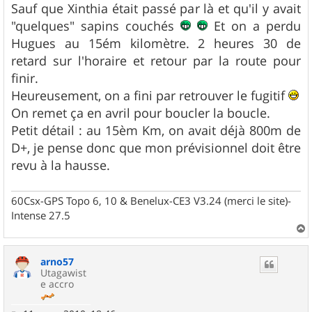
g
Sauf que Xinthia était passé par là et qu'il y avait
e
"quelques" sapins couchés
Et on a perdu
Hugues au 15ém kilomètre. 2 heures 30 de
retard sur l'horaire et retour par la route pour
finir.
Heureusement, on a fini par retrouver le fugitif
On remet ça en avril pour boucler la boucle.
Petit détail : au 15èm Km, on avait déjà 800m de
D+, je pense donc que mon prévisionnel doit être
revu à la hausse.
60Csx-GPS Topo 6, 10 & Benelux-CE3 V3.24 (merci le site)-
Intense 27.5
a
u
arno57
t
Utagawist
e accro