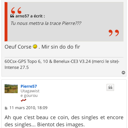
s
a
g
arno57 a écrit :
e
Tu nous mettra la trace Pierre???
Oeuf Corse
. Mir sin do do fir
60Csx-GPS Topo 6, 10 & Benelux-CE3 V3.24 (merci le site)-
Intense 27.5
a
u
Pierre57
t
Utagawist
e gourou
M
11 mars 2010, 18:09
e
s
Ah que c'est beau ce coin, des singles et encore
s
des singles... Bientot des images.
a