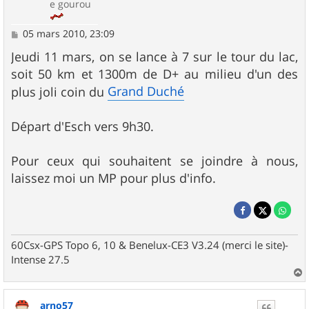
e gourou
M
05 mars 2010, 23:09
e
s
Jeudi 11 mars, on se lance à 7 sur le tour du lac,
s
soit 50 km et 1300m de D+ au milieu d'un des
a
g
Grand Duché
plus joli coin du
e
Départ d'Esch vers 9h30.
Pour ceux qui souhaitent se joindre à nous,
laissez moi un MP pour plus d'info.
60Csx-GPS Topo 6, 10 & Benelux-CE3 V3.24 (merci le site)-
Intense 27.5
a
u
arno57
t