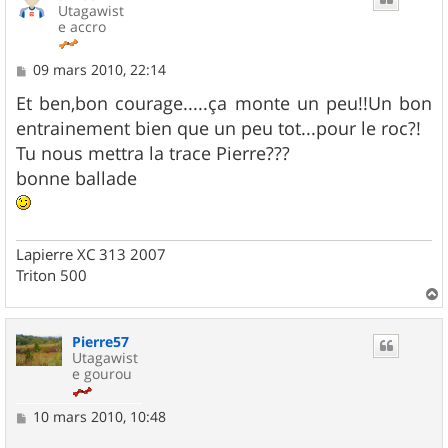
Utagawist
e accro
M
09 mars 2010, 22:14
e
s
Et ben,bon courage.....ça monte un peu!!Un bon
s
entrainement bien que un peu tot...pour le roc?!
a
g
Tu nous mettra la trace Pierre???
e
bonne ballade
Lapierre XC 313 2007
Triton 500
a
u
Pierre57
t
Utagawist
e gourou
M
10 mars 2010, 10:48
e
s