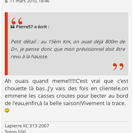
M
11 mars 2010, 18:46
e
s
s
a
g
Pierre57 a écrit :
e
Petit détail : au 15èm Km, on avait déjà 800m de
D+, je pense donc que mon prévisionnel doit être
revu à la hausse.
Ah ouais quand meme!!!!!C'est vrai que c'est
chouette là bas..J'y vais des fois en clientele,on
emmene les casses croutes pour becter au bord
de l'eau,enfin,à la belle saison!Vivement la trace.
Lapierre XC 313 2007
Triton 500