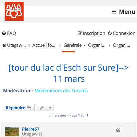
Menu
FAQ
Inscription
Connexion
UtagawaVTT (Randos VTT et VTTAE avec traces GPS)
Accueil forum
Générale
Organisation de sorties & Recherche de partenaires
Organisation de sorties au Luxembourg
[tour du lac d'Esch sur Sure]-->
11 mars
Modérateur :
Modérateurs des Forums
Répondre
5 messages • Page
1
sur
1
Pierre57
Utagawist