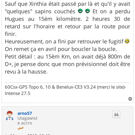
g
Sauf que Xinthia était passé par là et qu'il y avait
e
"quelques" sapins couchés
Et on a perdu
Hugues au 15ém kilomètre. 2 heures 30 de
retard sur l'horaire et retour par la route pour
finir.
Heureusement, on a fini par retrouver le fugitif
On remet ça en avril pour boucler la boucle.
Petit détail : au 15èm Km, on avait déjà 800m de
D+, je pense donc que mon prévisionnel doit être
revu à la hausse.
60Csx-GPS Topo 6, 10 & Benelux-CE3 V3.24 (merci le site)-
Intense 27.5
a
u
arno57
t
Utagawist
e accro