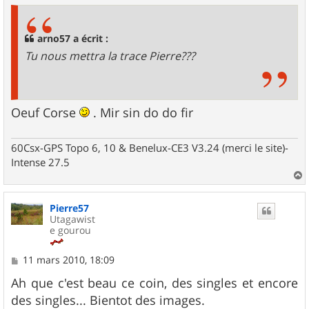
s
a
g
arno57 a écrit :
e
Tu nous mettra la trace Pierre???
Oeuf Corse
. Mir sin do do fir
60Csx-GPS Topo 6, 10 & Benelux-CE3 V3.24 (merci le site)-
Intense 27.5
a
u
Pierre57
t
Utagawist
e gourou
M
11 mars 2010, 18:09
e
s
Ah que c'est beau ce coin, des singles et encore
s
des singles... Bientot des images.
a