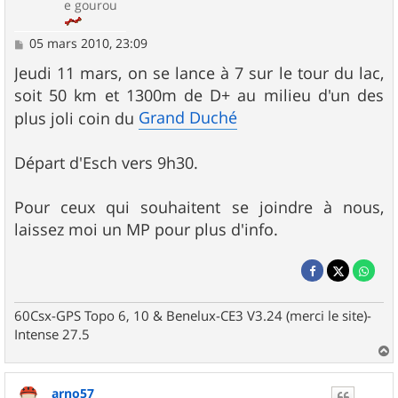
e gourou
M
05 mars 2010, 23:09
e
s
Jeudi 11 mars, on se lance à 7 sur le tour du lac,
s
soit 50 km et 1300m de D+ au milieu d'un des
a
g
Grand Duché
plus joli coin du
e
Départ d'Esch vers 9h30.
Pour ceux qui souhaitent se joindre à nous,
laissez moi un MP pour plus d'info.
60Csx-GPS Topo 6, 10 & Benelux-CE3 V3.24 (merci le site)-
Intense 27.5
a
u
arno57
t