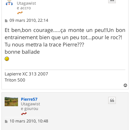
Utagawist
e accro
M
09 mars 2010, 22:14
e
s
Et ben,bon courage.....ça monte un peu!!Un bon
s
entrainement bien que un peu tot...pour le roc?!
a
g
Tu nous mettra la trace Pierre???
e
bonne ballade
Lapierre XC 313 2007
Triton 500
a
u
Pierre57
t
Utagawist
e gourou
M
10 mars 2010, 10:48
e
s