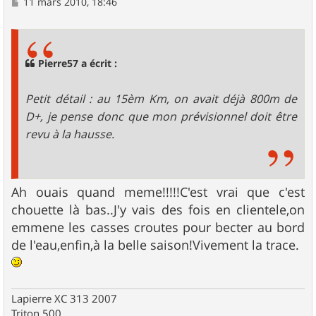
M
11 mars 2010, 18:46
e
s
s
a
g
Pierre57 a écrit :
e
Petit détail : au 15èm Km, on avait déjà 800m de
D+, je pense donc que mon prévisionnel doit être
revu à la hausse.
Ah ouais quand meme!!!!!C'est vrai que c'est
chouette là bas..J'y vais des fois en clientele,on
emmene les casses croutes pour becter au bord
de l'eau,enfin,à la belle saison!Vivement la trace.
Lapierre XC 313 2007
Triton 500