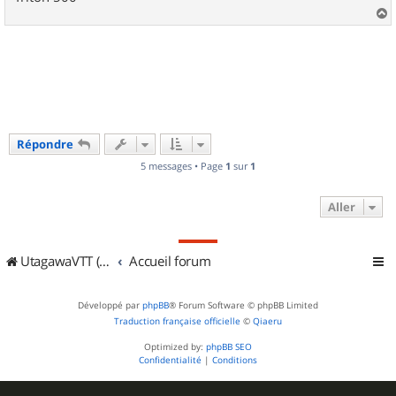
a
u
t
Répondre
5 messages • Page
1
sur
1
Aller
UtagawaVTT (Randos VTT et VTTAE avec traces GPS)
Accueil forum
Développé par
phpBB
® Forum Software © phpBB Limited
Traduction française officielle
©
Qiaeru
Optimized by:
phpBB SEO
Confidentialité
|
Conditions