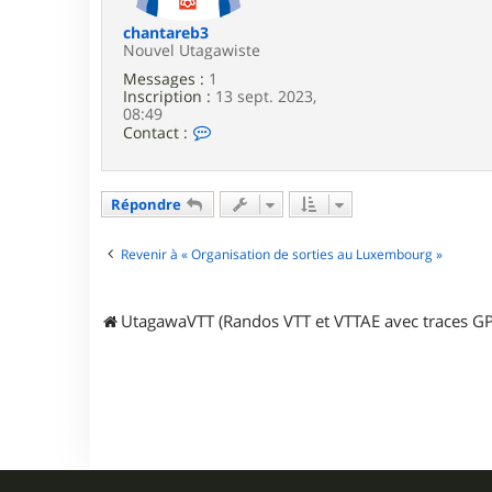
n
u
chantareb3
_
Nouvel Utagawiste
7
Messages :
1
1
Inscription :
13 sept. 2023,
1
08:49
C
Contact :
o
n
t
a
Répondre
c
t
e
Revenir à « Organisation de sorties au Luxembourg »
r
c
h
UtagawaVTT (Randos VTT et VTTAE avec traces GP
a
n
t
a
r
e
b
3