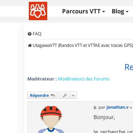
Parcours VTT
Blog
FAQ
UtagawaVTT (Randos VTT et VTTAE avec traces GPS)
Re
Modérateur :
Modérateurs des Forums
Répondre
M
par
jonathan.v
e
s
Bonjour,
s
a
g
Je recherche un