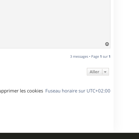
H
a
u
3 messages • Page
1
sur
1
t
Aller
upprimer les cookies
Fuseau horaire sur
UTC+02:00