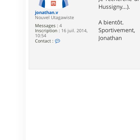
e
Hussigny...).
jonathan.v
Nouvel Utagawiste
A bientôt.
Messages :
4
Sportivement,
Inscription :
16 juil. 2014,
10:54
Jonathan
C
Contact :
o
n
t
a
c
t
e
r
j
o
n
a
t
h
a
n
.
v