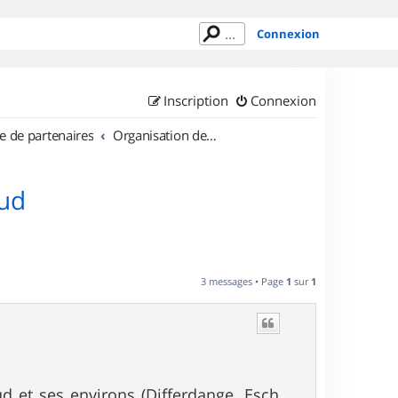
Connexion
Inscription
Connexion
e de partenaires
Organisation de sorties au Luxembourg
Sud
3 messages • Page
1
sur
1
d et ses environs (Differdange, Esch,