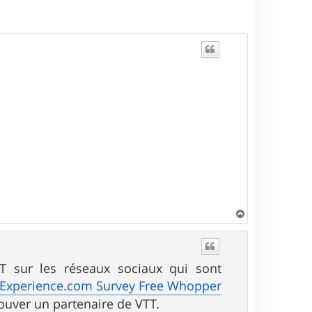
H
a
u
t
 sur les réseaux sociaux qui sont
xperience.com Survey Free Whopper
ouver un partenaire de VTT.