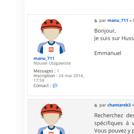
M
par
manu_711
»
e
s
Bonjour,
s
Je suis sur Huss
a
g
e
Emmanuel
manu_711
Nouvel Utagawiste
Messages :
1
Inscription :
24 mai 2014,
17:59
C
Contact :
o
n
t
a
M
par
chantareb3
c
e
t
s
Recherchez de
e
s
spécifiques à
r
a
m
g
Vous pouvez y p
a
e