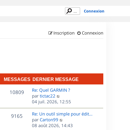
Connexion
Inscription
Connexion
MESSAGES
DERNIER MESSAGE
D
Re: Quel GARMIN ?
M
10809
e
C
par
tictac22
r
o
04 juil. 2026, 12:55
e
n
n
s
i
s
D
Re: Un outil simple pour édit…
M
9165
e
u
e
C
par
Carton99
s
r
l
r
o
08 août 2026, 14:43
e