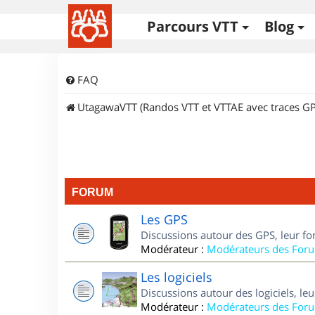
Parcours VTT
Blog
FAQ
UtagawaVTT (Randos VTT et VTTAE avec traces GP
FORUM
Les GPS
Discussions autour des GPS, leur fo
Modérateur :
Modérateurs des For
Les logiciels
Discussions autour des logiciels, le
Modérateur :
Modérateurs des For