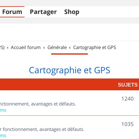
Forum
Partager
Shop
S)
Accueil forum
Générale
Cartographie et GPS
Cartographie et GPS
SUJETS
S
1240
nctionnement, avantages et défauts.
u
ums
j
S
1035
ur fonctionnement, avantages et défauts.
e
u
ums