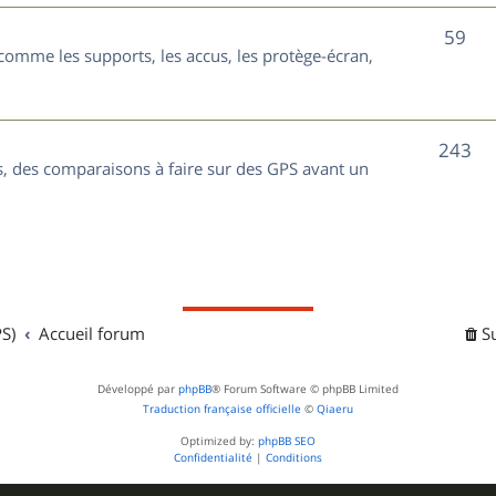
t
j
S
59
s
comme les supports, les accus, les protège-écran,
e
u
t
j
s
S
243
e
, des comparaisons à faire sur des GPS avant un
u
t
j
s
e
t
S)
Accueil forum
S
s
Développé par
phpBB
® Forum Software © phpBB Limited
Traduction française officielle
©
Qiaeru
Optimized by:
phpBB SEO
Confidentialité
|
Conditions