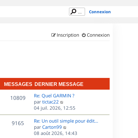
Connexion
Inscription
Connexion
MESSAGES
DERNIER MESSAGE
D
Re: Quel GARMIN ?
M
10809
e
C
par
tictac22
r
o
04 juil. 2026, 12:55
e
n
n
s
i
s
D
Re: Un outil simple pour édit…
M
9165
e
u
e
C
par
Carton99
s
r
l
r
o
08 août 2026, 14:43
e