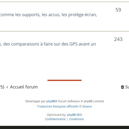
t
j
S
59
s
comme les supports, les accus, les protège-écran,
e
u
t
j
s
S
243
e
, des comparaisons à faire sur des GPS avant un
u
t
j
s
e
t
S)
Accueil forum
S
s
Développé par
phpBB
® Forum Software © phpBB Limited
Traduction française officielle
©
Qiaeru
Optimized by:
phpBB SEO
Confidentialité
|
Conditions