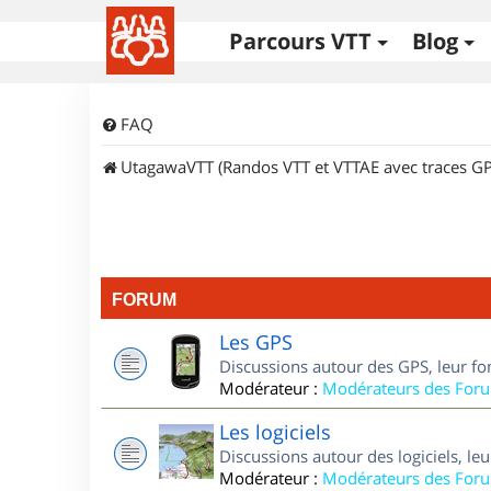
Parcours VTT
Blog
FAQ
UtagawaVTT (Randos VTT et VTTAE avec traces GP
FORUM
Les GPS
Discussions autour des GPS, leur fo
Modérateur :
Modérateurs des For
Les logiciels
Discussions autour des logiciels, le
Modérateur :
Modérateurs des For