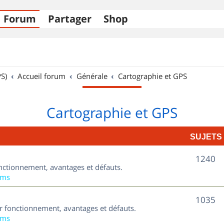
Forum
Partager
Shop
S)
Accueil forum
Générale
Cartographie et GPS
Cartographie et GPS
SUJETS
S
1240
nctionnement, avantages et défauts.
u
ums
j
S
1035
ur fonctionnement, avantages et défauts.
e
u
ums