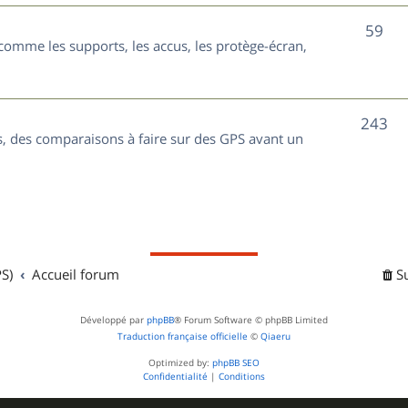
t
j
S
59
s
comme les supports, les accus, les protège-écran,
e
u
t
j
s
S
243
e
, des comparaisons à faire sur des GPS avant un
u
t
j
s
e
t
S)
Accueil forum
S
s
Développé par
phpBB
® Forum Software © phpBB Limited
Traduction française officielle
©
Qiaeru
Optimized by:
phpBB SEO
Confidentialité
|
Conditions