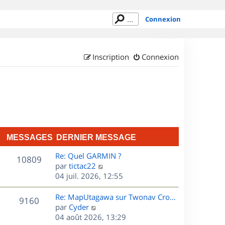
Connexion
Inscription
Connexion
MESSAGES
DERNIER MESSAGE
D
Re: Quel GARMIN ?
M
10809
e
C
par
tictac22
r
o
04 juil. 2026, 12:55
e
n
n
s
i
s
D
Re: MapUtagawa sur Twonav Cro…
M
9160
e
u
e
C
par
Cyder
s
r
l
r
o
04 août 2026, 13:29
e