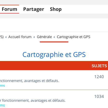
Forum
Partager
Shop
S)
Accueil forum
Générale
Cartographie et GPS
Cartographie et GPS
SUJETS
S
1240
nctionnement, avantages et défauts.
u
ums
j
S
1034
ur fonctionnement, avantages et défauts.
e
u
ums