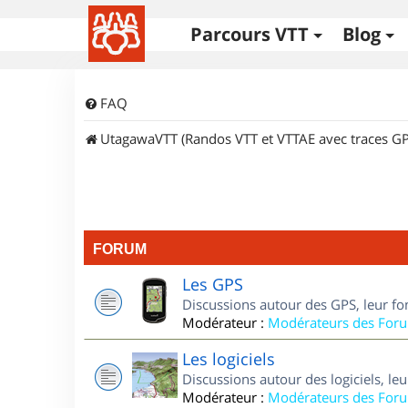
Parcours VTT
Blog
FAQ
UtagawaVTT (Randos VTT et VTTAE avec traces GP
FORUM
Les GPS
Discussions autour des GPS, leur fo
Modérateur :
Modérateurs des For
Les logiciels
Discussions autour des logiciels, le
Modérateur :
Modérateurs des For