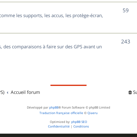
t
j
S
59
s
comme les supports, les accus, les protège-écran,
e
u
t
j
s
S
243
e
, des comparaisons à faire sur des GPS avant un
u
t
j
s
e
t
S)
Accueil forum
S
s
Développé par
phpBB
® Forum Software © phpBB Limited
Traduction française officielle
©
Qiaeru
Optimized by:
phpBB SEO
Confidentialité
|
Conditions