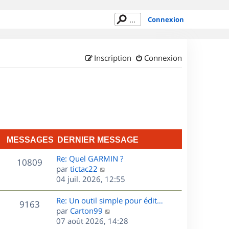
Connexion
Inscription
Connexion
MESSAGES
DERNIER MESSAGE
D
Re: Quel GARMIN ?
M
10809
e
C
par
tictac22
r
o
04 juil. 2026, 12:55
e
n
n
s
i
s
D
Re: Un outil simple pour édit…
M
9163
e
u
e
C
par
Carton99
s
r
l
r
o
07 août 2026, 14:28
e