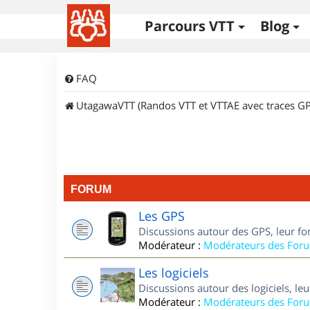
Parcours VTT
Blog
FAQ
UtagawaVTT (Randos VTT et VTTAE avec traces GP
FORUM
Les GPS
Discussions autour des GPS, leur fo
Modérateur :
Modérateurs des For
Les logiciels
Discussions autour des logiciels, le
Modérateur :
Modérateurs des For