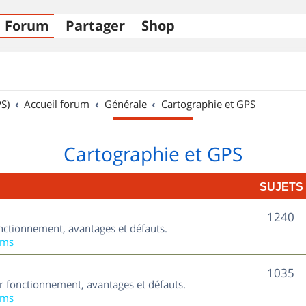
Forum
Partager
Shop
S)
Accueil forum
Générale
Cartographie et GPS
Cartographie et GPS
SUJETS
S
1240
nctionnement, avantages et défauts.
u
ums
j
S
1035
ur fonctionnement, avantages et défauts.
e
u
ums