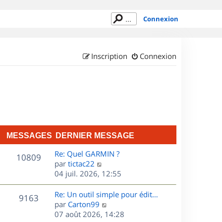
Connexion
Inscription
Connexion
MESSAGES
DERNIER MESSAGE
D
Re: Quel GARMIN ?
M
10809
e
C
par
tictac22
r
o
04 juil. 2026, 12:55
e
n
n
s
i
s
D
Re: Un outil simple pour édit…
M
9163
e
u
e
C
par
Carton99
s
r
l
r
o
07 août 2026, 14:28
e