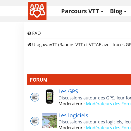
Parcours VTT
Blog
FAQ
UtagawaVTT (Randos VTT et VTTAE avec traces GP
FORUM
Les GPS
Discussions autour des GPS, leur fo
Modérateur :
Modérateurs des For
Les logiciels
Discussions autour des logiciels, le
Modérateur :
Modérateurs des For