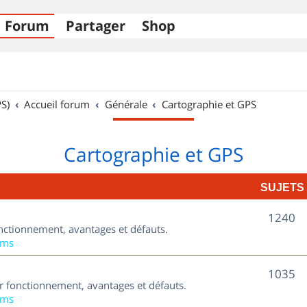
Forum
Partager
Shop
S)
Accueil forum
Générale
Cartographie et GPS
Cartographie et GPS
SUJETS
S
1240
nctionnement, avantages et défauts.
u
ums
j
S
1035
ur fonctionnement, avantages et défauts.
e
u
ums