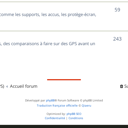
t
j
S
59
s
comme les supports, les accus, les protège-écran,
e
u
t
j
s
S
243
e
, des comparaisons à faire sur des GPS avant un
u
t
j
s
e
t
S)
Accueil forum
S
s
Développé par
phpBB
® Forum Software © phpBB Limited
Traduction française officielle
©
Qiaeru
Optimized by:
phpBB SEO
Confidentialité
|
Conditions