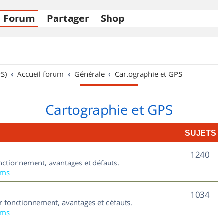
Forum
Partager
Shop
S)
Accueil forum
Générale
Cartographie et GPS
Cartographie et GPS
SUJETS
S
1240
nctionnement, avantages et défauts.
u
ums
j
S
1034
ur fonctionnement, avantages et défauts.
e
u
ums