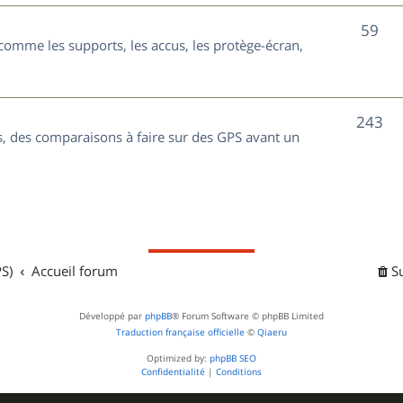
t
j
S
59
s
comme les supports, les accus, les protège-écran,
e
u
t
j
s
S
243
e
, des comparaisons à faire sur des GPS avant un
u
t
j
s
e
t
S)
Accueil forum
S
s
Développé par
phpBB
® Forum Software © phpBB Limited
Traduction française officielle
©
Qiaeru
Optimized by:
phpBB SEO
Confidentialité
|
Conditions