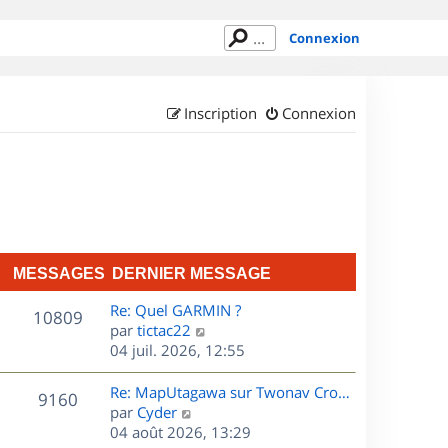
Connexion
Inscription
Connexion
MESSAGES
DERNIER MESSAGE
D
Re: Quel GARMIN ?
M
10809
e
C
par
tictac22
r
o
04 juil. 2026, 12:55
e
n
n
s
i
s
D
Re: MapUtagawa sur Twonav Cro…
M
9160
e
u
e
C
par
Cyder
s
r
l
r
o
04 août 2026, 13:29
e