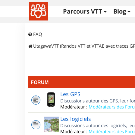
Parcours VTT
Blog
FAQ
UtagawaVTT (Randos VTT et VTTAE avec traces GP
FORUM
Les GPS
Discussions autour des GPS, leur fo
Modérateur :
Modérateurs des For
Les logiciels
Discussions autour des logiciels, le
Modérateur :
Modérateurs des For