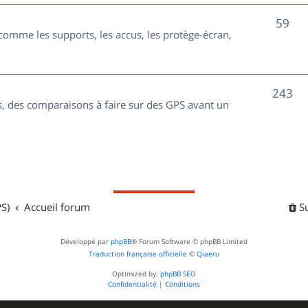
t
j
S
59
s
comme les supports, les accus, les protège-écran,
e
u
t
j
s
S
243
e
, des comparaisons à faire sur des GPS avant un
u
t
j
s
e
t
S)
Accueil forum
S
s
Développé par
phpBB
® Forum Software © phpBB Limited
Traduction française officielle
©
Qiaeru
Optimized by:
phpBB SEO
Confidentialité
|
Conditions