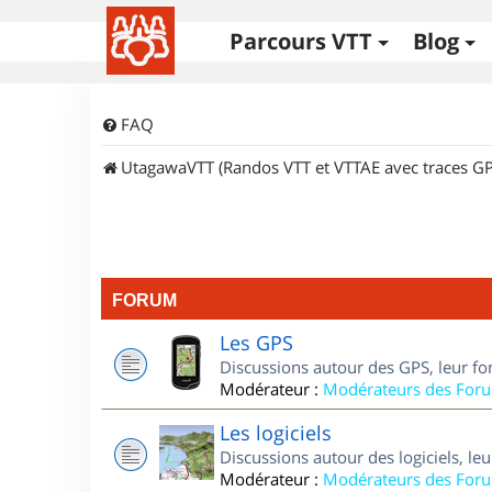
Parcours VTT
Blog
FAQ
UtagawaVTT (Randos VTT et VTTAE avec traces GP
FORUM
Les GPS
Discussions autour des GPS, leur fo
Modérateur :
Modérateurs des For
Les logiciels
Discussions autour des logiciels, le
Modérateur :
Modérateurs des For