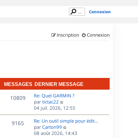
Connexion
Inscription
Connexion
MESSAGES
DERNIER MESSAGE
D
Re: Quel GARMIN ?
M
10809
e
C
par
tictac22
r
o
04 juil. 2026, 12:55
e
n
n
s
i
s
D
Re: Un outil simple pour édit…
M
9165
e
u
e
C
par
Carton99
s
r
l
r
o
08 août 2026, 14:43
e