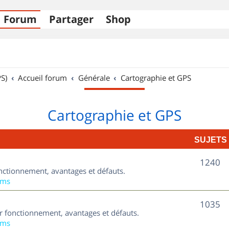
Forum
Partager
Shop
S)
Accueil forum
Générale
Cartographie et GPS
Cartographie et GPS
SUJETS
S
1240
nctionnement, avantages et défauts.
u
ums
j
S
1035
ur fonctionnement, avantages et défauts.
e
u
ums