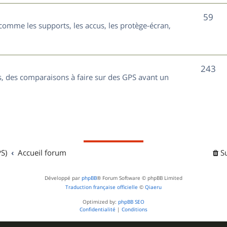
t
j
S
59
s
comme les supports, les accus, les protège-écran,
e
u
t
j
s
S
243
e
, des comparaisons à faire sur des GPS avant un
u
t
j
s
e
t
S)
Accueil forum
S
s
Développé par
phpBB
® Forum Software © phpBB Limited
Traduction française officielle
©
Qiaeru
Optimized by:
phpBB SEO
Confidentialité
|
Conditions