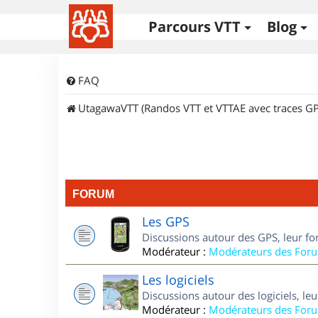
Parcours VTT
Blog
FAQ
UtagawaVTT (Randos VTT et VTTAE avec traces GP
FORUM
Les GPS
Discussions autour des GPS, leur fo
Modérateur :
Modérateurs des For
Les logiciels
Discussions autour des logiciels, le
Modérateur :
Modérateurs des For