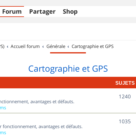
Forum
Partager
Shop
S)
Accueil forum
Générale
Cartographie et GPS
Cartographie et GPS
SUJETS
S
1240
nctionnement, avantages et défauts.
u
ums
j
S
1035
ur fonctionnement, avantages et défauts.
e
u
ums