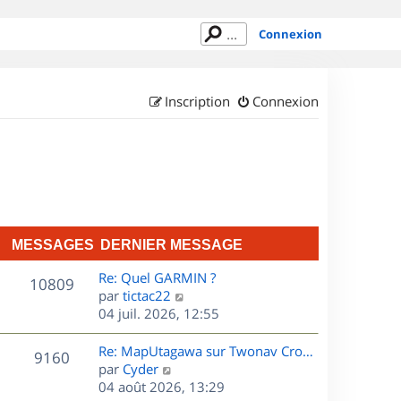
Connexion
Inscription
Connexion
MESSAGES
DERNIER MESSAGE
D
Re: Quel GARMIN ?
M
10809
e
C
par
tictac22
r
o
04 juil. 2026, 12:55
e
n
n
s
i
s
D
Re: MapUtagawa sur Twonav Cro…
M
9160
e
u
e
C
par
Cyder
s
r
l
r
o
04 août 2026, 13:29
e