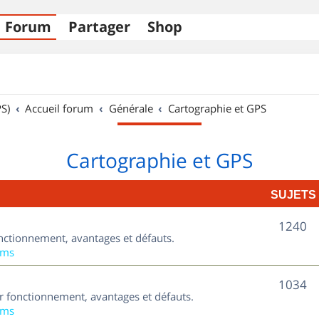
Forum
Partager
Shop
S)
Accueil forum
Générale
Cartographie et GPS
Cartographie et GPS
SUJETS
S
1240
nctionnement, avantages et défauts.
u
ums
j
S
1034
ur fonctionnement, avantages et défauts.
e
u
ums