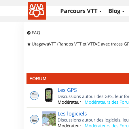
Parcours VTT
Blog
FAQ
UtagawaVTT (Randos VTT et VTTAE avec traces GP
FORUM
Les GPS
Discussions autour des GPS, leur fo
Modérateur :
Modérateurs des For
Les logiciels
Discussions autour des logiciels, le
Modérateur :
Modérateurs des For