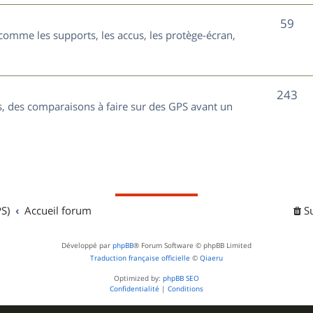
t
j
S
59
s
comme les supports, les accus, les protège-écran,
e
u
t
j
s
S
243
e
, des comparaisons à faire sur des GPS avant un
u
t
j
s
e
t
S)
Accueil forum
S
s
Développé par
phpBB
® Forum Software © phpBB Limited
Traduction française officielle
©
Qiaeru
Optimized by:
phpBB SEO
Confidentialité
|
Conditions