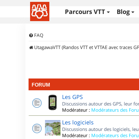
Parcours VTT
Blog
FAQ
UtagawaVTT (Randos VTT et VTTAE avec traces GP
FORUM
Les GPS
Discussions autour des GPS, leur fo
Modérateur :
Modérateurs des For
Les logiciels
Discussions autour des logiciels, le
Modérateur :
Modérateurs des For