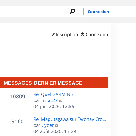
Connexion
Inscription
Connexion
MESSAGES
DERNIER MESSAGE
D
Re: Quel GARMIN ?
M
10809
e
C
par
tictac22
r
o
04 juil. 2026, 12:55
e
n
n
s
i
s
D
Re: MapUtagawa sur Twonav Cro…
M
9160
e
u
e
C
par
Cyder
s
r
l
r
o
04 août 2026, 13:29
e