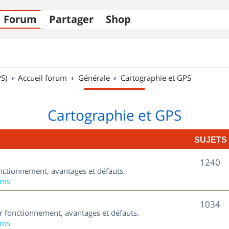
Forum
Partager
Shop
S)
Accueil forum
Générale
Cartographie et GPS
Cartographie et GPS
SUJETS
S
1240
nctionnement, avantages et défauts.
u
ums
j
S
1034
ur fonctionnement, avantages et défauts.
e
u
ums