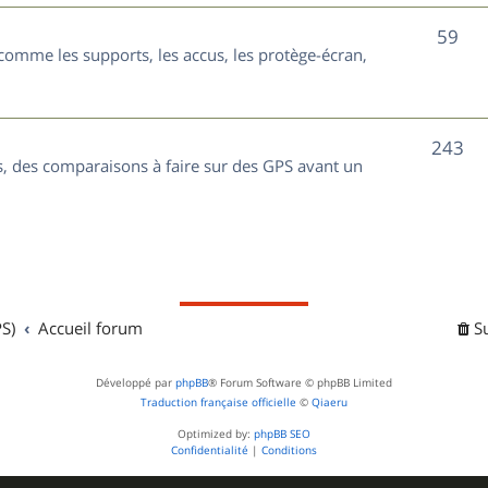
t
j
S
59
s
comme les supports, les accus, les protège-écran,
e
u
t
j
s
S
243
e
, des comparaisons à faire sur des GPS avant un
u
t
j
s
e
t
S)
Accueil forum
S
s
Développé par
phpBB
® Forum Software © phpBB Limited
Traduction française officielle
©
Qiaeru
Optimized by:
phpBB SEO
Confidentialité
|
Conditions