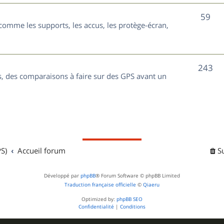
t
j
S
59
s
comme les supports, les accus, les protège-écran,
e
u
t
j
s
S
243
e
, des comparaisons à faire sur des GPS avant un
u
t
j
s
e
t
S)
Accueil forum
S
s
Développé par
phpBB
® Forum Software © phpBB Limited
Traduction française officielle
©
Qiaeru
Optimized by:
phpBB SEO
Confidentialité
|
Conditions