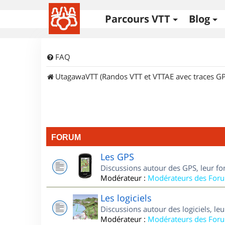
Parcours VTT
Blog
FAQ
UtagawaVTT (Randos VTT et VTTAE avec traces GP
FORUM
Les GPS
Discussions autour des GPS, leur fo
Modérateur :
Modérateurs des For
Les logiciels
Discussions autour des logiciels, le
Modérateur :
Modérateurs des For