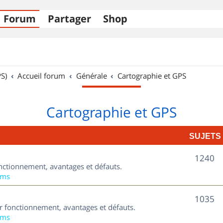
Forum
Partager
Shop
S)
Accueil forum
Générale
Cartographie et GPS
Cartographie et GPS
SUJETS
S
1240
nctionnement, avantages et défauts.
u
ums
j
S
1035
ur fonctionnement, avantages et défauts.
e
u
ums