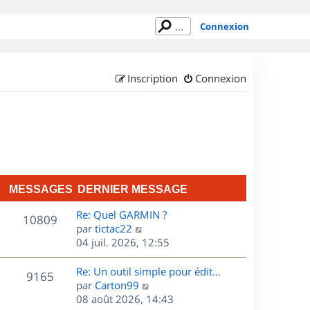
Connexion
Inscription
Connexion
MESSAGES
DERNIER MESSAGE
D
Re: Quel GARMIN ?
M
10809
e
C
par
tictac22
r
o
04 juil. 2026, 12:55
e
n
n
s
i
s
D
Re: Un outil simple pour édit…
M
9165
e
u
e
C
par
Carton99
s
r
l
r
o
08 août 2026, 14:43
e