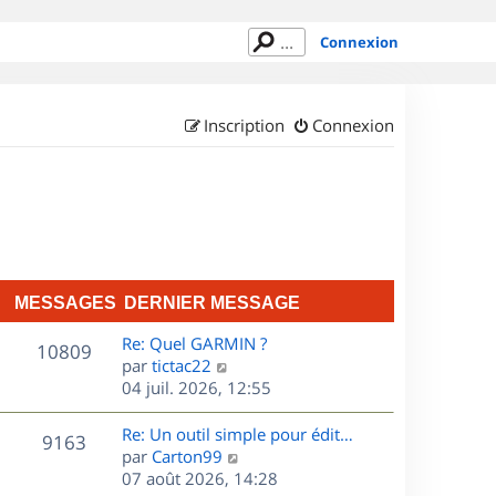
Connexion
Inscription
Connexion
MESSAGES
DERNIER MESSAGE
D
Re: Quel GARMIN ?
M
10809
e
C
par
tictac22
r
o
04 juil. 2026, 12:55
e
n
n
s
i
s
D
Re: Un outil simple pour édit…
M
9163
e
u
e
C
par
Carton99
s
r
l
r
o
07 août 2026, 14:28
e