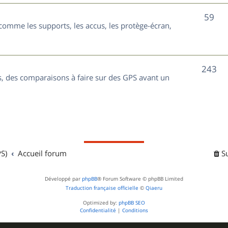
t
j
S
59
s
comme les supports, les accus, les protège-écran,
e
u
t
j
s
S
243
e
, des comparaisons à faire sur des GPS avant un
u
t
j
s
e
t
S)
Accueil forum
S
s
Développé par
phpBB
® Forum Software © phpBB Limited
Traduction française officielle
©
Qiaeru
Optimized by:
phpBB SEO
Confidentialité
|
Conditions