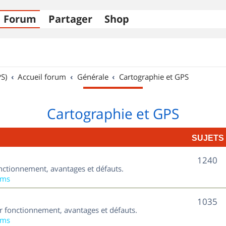
Forum
Partager
Shop
S)
Accueil forum
Générale
Cartographie et GPS
Cartographie et GPS
SUJETS
S
1240
nctionnement, avantages et défauts.
u
ums
j
S
1035
ur fonctionnement, avantages et défauts.
e
u
ums