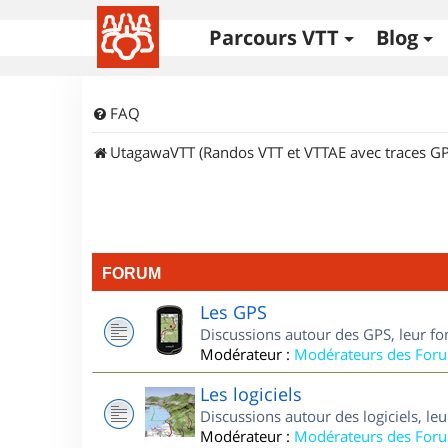
Parcours VTT
Blog
FAQ
UtagawaVTT (Randos VTT et VTTAE avec traces GP
FORUM
Les GPS
Discussions autour des GPS, leur fo
Modérateur :
Modérateurs des For
Les logiciels
Discussions autour des logiciels, le
Modérateur :
Modérateurs des For