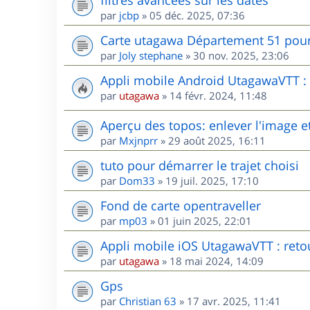
par
jcbp
»
05 déc. 2025, 07:36
Carte utagawa Département 51 po
par
Joly stephane
»
30 nov. 2025, 23:06
Appli mobile Android UtagawaVTT : r
par
utagawa
»
14 févr. 2024, 11:48
Aperçu des topos: enlever l'image et
par
Mxjnprr
»
29 août 2025, 16:11
tuto pour démarrer le trajet choisi
par
Dom33
»
19 juil. 2025, 17:10
Fond de carte opentraveller
par
mp03
»
01 juin 2025, 22:01
Appli mobile iOS UtagawaVTT : retou
par
utagawa
»
18 mai 2024, 14:09
Gps
par
Christian 63
»
17 avr. 2025, 11:41