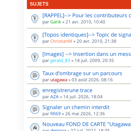
SUJETS
[RAPPEL]--> Pour les contributeurs 
par
Garik
»
21 avr. 2010, 10:40
[Topos identiques]--> Topic de sign
par
ChristianM
»
20 avr. 2010, 21:38
[Images] --> Insertion dans un mes
par
gerald_83
»
18 juil. 2009, 20:35
Taux d'ombrage sur un parcours
par
utagawa
»
03 août 2026, 08:16
enregistrerune trace
par
AZA
»
14 juil. 2026, 18:04
Signaler un chemin interdit
par
fifi69
»
26 mai 2026, 12:36
Nouveau FOND DE CARTE "Utagawa
par
denispa
»
27 juil. 2022, 18:35