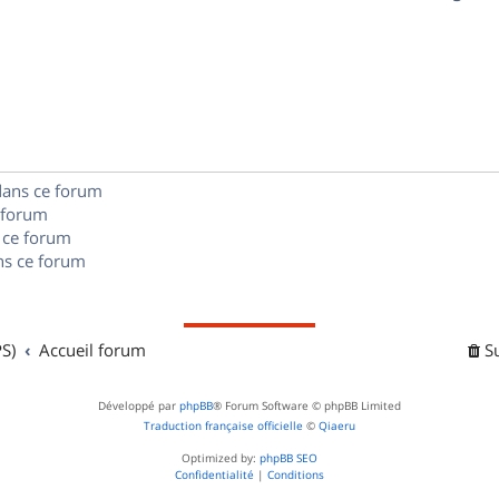
p
s
n
é
e
o
s
p
s
n
e
o
s
s
n
e
dans ce forum
s
s
 forum
e
 ce forum
s ce forum
s
S)
Accueil forum
S
Développé par
phpBB
® Forum Software © phpBB Limited
Traduction française officielle
©
Qiaeru
Optimized by:
phpBB SEO
Confidentialité
|
Conditions