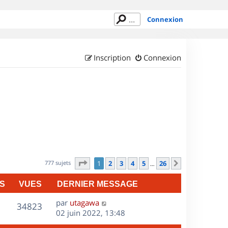
Connexion
Inscription
Connexion
Page
1
sur
26
777 sujets
1
2
3
4
5
26
Suivant
…
S
VUES
DERNIER MESSAGE
D
par
utagawa
V
34823
e
02 juin 2022, 13:48
r
u