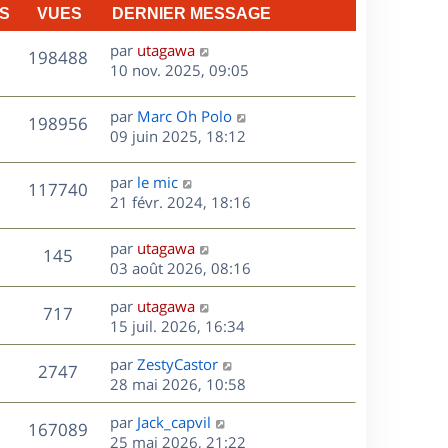
n
S
VUES
DERNIER MESSAGE
e
i
e
D
par
utagawa
V
198488
s
r
e
10 nov. 2025, 09:05
m
r
u
e
n
D
par
Marc Oh Polo
V
198956
e
s
i
e
09 juin 2025, 18:12
s
e
r
u
s
a
r
n
D
par
le mic
V
117740
g
m
e
i
e
21 févr. 2024, 18:16
e
e
e
r
u
s
s
r
n
D
par
utagawa
s
V
145
m
e
i
e
03 août 2026, 08:16
a
e
e
r
u
g
s
s
r
D
par
utagawa
n
e
V
717
s
m
e
e
15 juil. 2026, 16:34
i
a
e
r
u
e
g
s
s
D
par
ZestyCastor
n
r
V
2747
e
s
e
e
28 mai 2026, 10:58
i
m
a
r
u
e
e
s
D
g
par
Jack_capvil
n
r
V
s
167089
e
e
e
25 mai 2026, 21:22
i
m
s