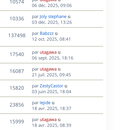
r
V
s
10574
g
e
e
06 déc. 2025, 09:06
i
m
s
e
r
u
e
e
a
s
D
par
Joly stephane
n
r
V
s
10336
g
e
e
03 déc. 2025, 13:26
i
m
s
e
r
u
e
e
a
s
D
par
Babzzz
n
r
V
s
137498
g
e
e
12 oct. 2025, 08:41
i
m
s
e
r
u
e
e
a
s
n
r
s
D
g
par
utagawa
V
17540
e
i
m
s
e
e
06 sept. 2025, 18:16
e
e
a
r
u
s
r
s
D
g
par
utagawa
n
V
16087
m
s
e
e
e
21 juil. 2025, 09:45
i
e
a
r
u
e
s
s
D
g
par
ZestyCastor
n
r
V
15820
s
e
e
e
03 juin 2025, 18:04
i
m
a
r
u
e
e
s
D
g
par
lejide
n
r
V
s
23856
e
e
e
18 avr. 2025, 18:37
i
m
s
r
u
e
e
a
s
D
par
utagawa
n
r
V
s
15999
g
e
e
18 avr. 2025, 08:39
i
m
s
e