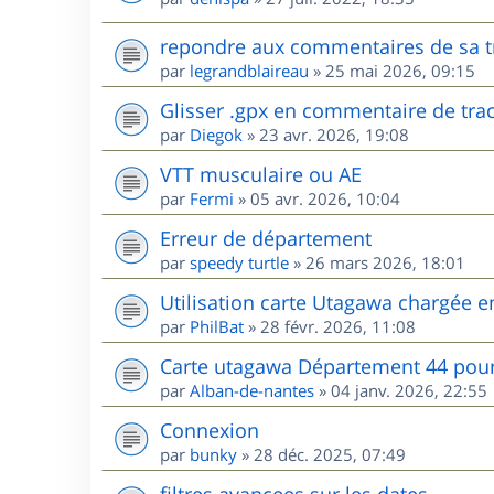
repondre aux commentaires de sa t
par
legrandblaireau
»
25 mai 2026, 09:15
Glisser .gpx en commentaire de tra
par
Diegok
»
23 avr. 2026, 19:08
VTT musculaire ou AE
par
Fermi
»
05 avr. 2026, 10:04
Erreur de département
par
speedy turtle
»
26 mars 2026, 18:01
Utilisation carte Utagawa chargée 
par
PhilBat
»
28 févr. 2026, 11:08
Carte utagawa Département 44 po
par
Alban-de-nantes
»
04 janv. 2026, 22:55
Connexion
par
bunky
»
28 déc. 2025, 07:49
filtres avancees sur les dates