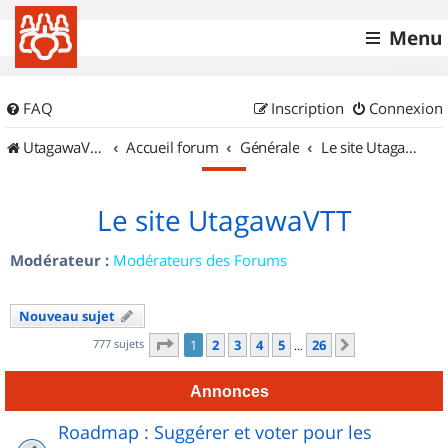
Menu
FAQ
Inscription
Connexion
UtagawaVTT (Randos VTT et VTTAE avec traces GPS)
Accueil forum
Générale
Le site UtagawaVTT
Le site UtagawaVTT
Modérateur :
Modérateurs des Forums
Nouveau sujet
Page
1
sur
26
777 sujets
1
2
3
4
5
26
Suivant
…
Annonces
Roadmap : Suggérer et voter pour les