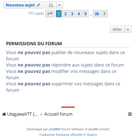
Nouveau sujet
Page
1
sur
26
777 sujets
1
2
3
4
5
26
Suivant
…
Aller
PERMISSIONS DU FORUM
Vous
ne pouvez pas
publier de nouveaux sujets dans ce
forum
Vous
ne pouvez pas
répondre aux sujets dans ce forum
Vous
ne pouvez pas
modifier vos messages dans ce
forum
Vous
ne pouvez pas
supprimer vos messages dans ce
forum
UtagawaVTT (Randos VTT et VTTAE avec traces GPS)
Accueil forum
Développé par
phpBB
® Forum Software © phpBB Limited
Traduction française officielle
©
Qiaeru