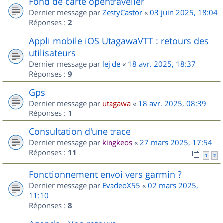
Fond de carte opentraveller
Dernier message par
ZestyCastor
«
03 juin 2025, 18:04
Réponses :
2
Appli mobile iOS UtagawaVTT : retours des
utilisateurs
Dernier message par
lejide
«
18 avr. 2025, 18:37
Réponses :
9
Gps
Dernier message par
utagawa
«
18 avr. 2025, 08:39
Réponses :
1
Consultation d'une trace
Dernier message par
kingkeos
«
27 mars 2025, 17:54
Réponses :
11
1
2
Fonctionnement envoi vers garmin ?
Dernier message par
EvadeoX55
«
02 mars 2025,
11:10
Réponses :
8