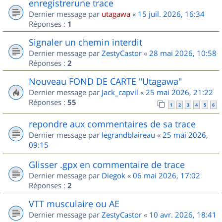
enregistrerune trace
Dernier message par
utagawa
«
15 juil. 2026, 16:34
Réponses :
1
Signaler un chemin interdit
Dernier message par
ZestyCastor
«
28 mai 2026, 10:58
Réponses :
2
Nouveau FOND DE CARTE "Utagawa"
Dernier message par
Jack_capvil
«
25 mai 2026, 21:22
Réponses :
55
1
2
3
4
5
6
repondre aux commentaires de sa trace
Dernier message par
legrandblaireau
«
25 mai 2026,
09:15
Glisser .gpx en commentaire de trace
Dernier message par
Diegok
«
06 mai 2026, 17:02
Réponses :
2
VTT musculaire ou AE
Dernier message par
ZestyCastor
«
10 avr. 2026, 18:41