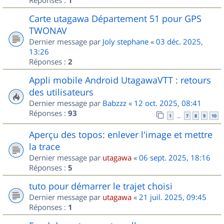
1
Carte utagawa Département 51 pour GPS
TWONAV
Dernier message par
Joly stephane
«
03 déc. 2025,
13:26
Réponses :
2
Appli mobile Android UtagawaVTT : retours
des utilisateurs
Dernier message par
Babzzz
«
12 oct. 2025, 08:41
Réponses :
93
1
7
8
9
10
…
Aperçu des topos: enlever l'image et mettre
la trace
Dernier message par
utagawa
«
06 sept. 2025, 18:16
Réponses :
5
tuto pour démarrer le trajet choisi
Dernier message par
utagawa
«
21 juil. 2025, 09:45
Réponses :
1