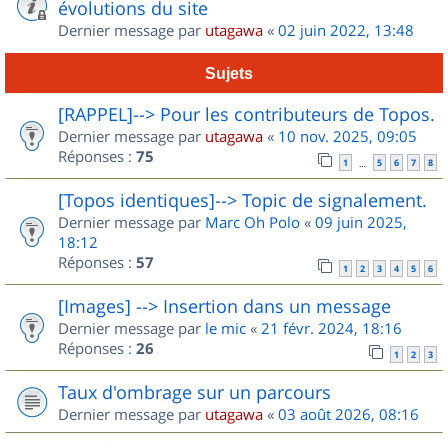
évolutions du site
Dernier message par
utagawa
«
02 juin 2022, 13:48
Sujets
[RAPPEL]--> Pour les contributeurs de Topos.
Dernier message par
utagawa
«
10 nov. 2025, 09:05
Réponses :
75
1
5
6
7
8
…
[Topos identiques]--> Topic de signalement.
Dernier message par
Marc Oh Polo
«
09 juin 2025,
18:12
Réponses :
57
1
2
3
4
5
6
[Images] --> Insertion dans un message
Dernier message par
le mic
«
21 févr. 2024, 18:16
Réponses :
26
1
2
3
Taux d'ombrage sur un parcours
Dernier message par
utagawa
«
03 août 2026, 08:16