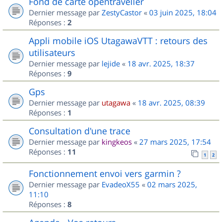
Fond de carte opentraveller
Dernier message par
ZestyCastor
«
03 juin 2025, 18:04
Réponses :
2
Appli mobile iOS UtagawaVTT : retours des
utilisateurs
Dernier message par
lejide
«
18 avr. 2025, 18:37
Réponses :
9
Gps
Dernier message par
utagawa
«
18 avr. 2025, 08:39
Réponses :
1
Consultation d'une trace
Dernier message par
kingkeos
«
27 mars 2025, 17:54
Réponses :
11
1
2
Fonctionnement envoi vers garmin ?
Dernier message par
EvadeoX55
«
02 mars 2025,
11:10
Réponses :
8