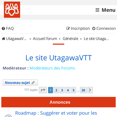
Menu
FAQ
Inscription
Connexion
UtagawaVTT (Randos VTT et VTTAE avec traces GPS)
Accueil forum
Générale
Le site UtagawaVTT
Le site UtagawaVTT
Modérateur :
Modérateurs des Forums
Nouveau sujet
Page
1
sur
26
777 sujets
1
2
3
4
5
26
Suivant
…
Annonces
Roadmap : Suggérer et voter pour les