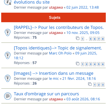
évolutions du site
Dernier message par
utagawa
«
02 juin 2022, 13:48
Sujets
[RAPPEL]--> Pour les contributeurs de Topos.
Dernier message par
utagawa
«
10 nov. 2025, 09:05
Réponses :
75
1
5
6
7
8
…
[Topos identiques]--> Topic de signalement.
Dernier message par
Marc Oh Polo
«
09 juin 2025,
18:12
Réponses :
57
1
2
3
4
5
6
[Images] --> Insertion dans un message
Dernier message par
le mic
«
21 févr. 2024, 18:16
Réponses :
26
1
2
3
Taux d'ombrage sur un parcours
Dernier message par
utagawa
«
03 août 2026, 08:16