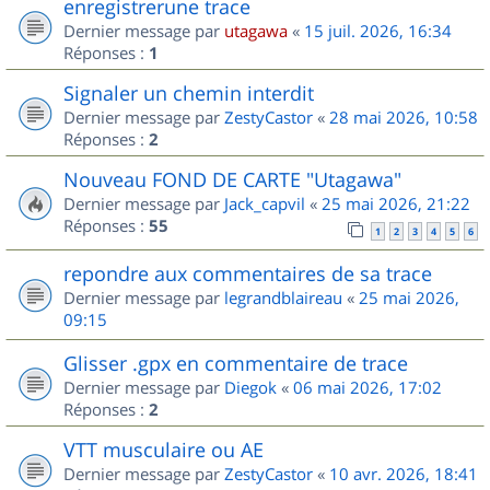
enregistrerune trace
Dernier message par
utagawa
«
15 juil. 2026, 16:34
Réponses :
1
Signaler un chemin interdit
Dernier message par
ZestyCastor
«
28 mai 2026, 10:58
Réponses :
2
Nouveau FOND DE CARTE "Utagawa"
Dernier message par
Jack_capvil
«
25 mai 2026, 21:22
Réponses :
55
1
2
3
4
5
6
repondre aux commentaires de sa trace
Dernier message par
legrandblaireau
«
25 mai 2026,
09:15
Glisser .gpx en commentaire de trace
Dernier message par
Diegok
«
06 mai 2026, 17:02
Réponses :
2
VTT musculaire ou AE
Dernier message par
ZestyCastor
«
10 avr. 2026, 18:41