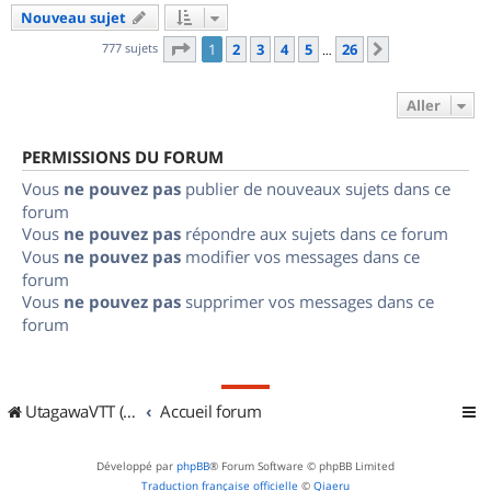
Nouveau sujet
Page
1
sur
26
777 sujets
1
2
3
4
5
26
Suivant
…
Aller
PERMISSIONS DU FORUM
Vous
ne pouvez pas
publier de nouveaux sujets dans ce
forum
Vous
ne pouvez pas
répondre aux sujets dans ce forum
Vous
ne pouvez pas
modifier vos messages dans ce
forum
Vous
ne pouvez pas
supprimer vos messages dans ce
forum
UtagawaVTT (Randos VTT et VTTAE avec traces GPS)
Accueil forum
Développé par
phpBB
® Forum Software © phpBB Limited
Traduction française officielle
©
Qiaeru