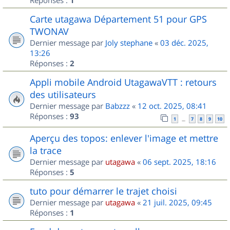
1
Carte utagawa Département 51 pour GPS
TWONAV
Dernier message par
Joly stephane
«
03 déc. 2025,
13:26
Réponses :
2
Appli mobile Android UtagawaVTT : retours
des utilisateurs
Dernier message par
Babzzz
«
12 oct. 2025, 08:41
Réponses :
93
1
7
8
9
10
…
Aperçu des topos: enlever l'image et mettre
la trace
Dernier message par
utagawa
«
06 sept. 2025, 18:16
Réponses :
5
tuto pour démarrer le trajet choisi
Dernier message par
utagawa
«
21 juil. 2025, 09:45
Réponses :
1