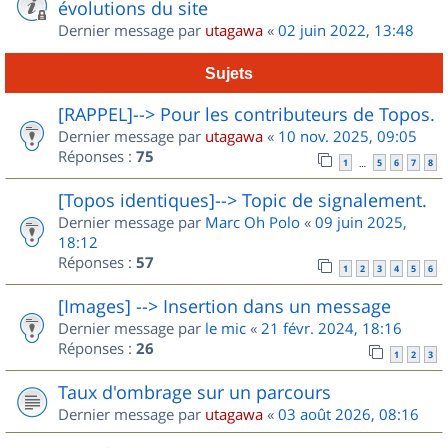
évolutions du site
Dernier message par
utagawa
«
02 juin 2022, 13:48
Sujets
[RAPPEL]--> Pour les contributeurs de Topos.
Dernier message par
utagawa
«
10 nov. 2025, 09:05
Réponses :
75
1
5
6
7
8
…
[Topos identiques]--> Topic de signalement.
Dernier message par
Marc Oh Polo
«
09 juin 2025,
18:12
Réponses :
57
1
2
3
4
5
6
[Images] --> Insertion dans un message
Dernier message par
le mic
«
21 févr. 2024, 18:16
Réponses :
26
1
2
3
Taux d'ombrage sur un parcours
Dernier message par
utagawa
«
03 août 2026, 08:16