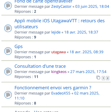
Fond de carte opentraveller
Dernier message par
ZestyCastor
«
03 juin 2025, 18:04
Réponses :
2
Appli mobile iOS UtagawaVTT : retours des
utilisateurs
Dernier message par
lejide
«
18 avr. 2025, 18:37
Réponses :
9
Gps
Dernier message par
utagawa
«
18 avr. 2025, 08:39
Réponses :
1
Consultation d'une trace
Dernier message par
kingkeos
«
27 mars 2025, 17:54
Réponses :
11
1
2
Fonctionnement envoi vers garmin ?
Dernier message par
EvadeoX55
«
02 mars 2025,
11:10
Réponses :
8