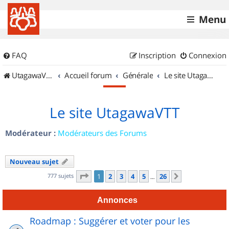
Menu
FAQ
Inscription
Connexion
UtagawaVTT (Randos VTT et VTTAE avec traces GPS)
Accueil forum
Générale
Le site UtagawaVTT
Le site UtagawaVTT
Modérateur :
Modérateurs des Forums
Nouveau sujet
Page
1
sur
26
777 sujets
1
2
3
4
5
26
Suivant
…
Annonces
Roadmap : Suggérer et voter pour les