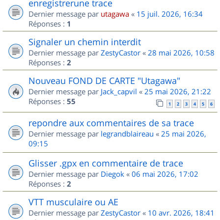
enregistrerune trace
Dernier message par
utagawa
«
15 juil. 2026, 16:34
Réponses :
1
Signaler un chemin interdit
Dernier message par
ZestyCastor
«
28 mai 2026, 10:58
Réponses :
2
Nouveau FOND DE CARTE "Utagawa"
Dernier message par
Jack_capvil
«
25 mai 2026, 21:22
Réponses :
55
1
2
3
4
5
6
repondre aux commentaires de sa trace
Dernier message par
legrandblaireau
«
25 mai 2026,
09:15
Glisser .gpx en commentaire de trace
Dernier message par
Diegok
«
06 mai 2026, 17:02
Réponses :
2
VTT musculaire ou AE
Dernier message par
ZestyCastor
«
10 avr. 2026, 18:41