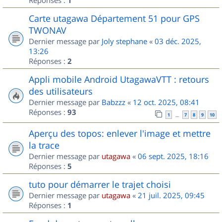
1
Carte utagawa Département 51 pour GPS
TWONAV
Dernier message par
Joly stephane
«
03 déc. 2025,
13:26
Réponses :
2
Appli mobile Android UtagawaVTT : retours
des utilisateurs
Dernier message par
Babzzz
«
12 oct. 2025, 08:41
Réponses :
93
1
7
8
9
10
…
Aperçu des topos: enlever l'image et mettre
la trace
Dernier message par
utagawa
«
06 sept. 2025, 18:16
Réponses :
5
tuto pour démarrer le trajet choisi
Dernier message par
utagawa
«
21 juil. 2025, 09:45
Réponses :
1